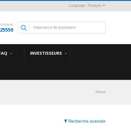
Français
ez-nous
825550
FAQ
INVESTISSEURS
Home
Recherche avancée