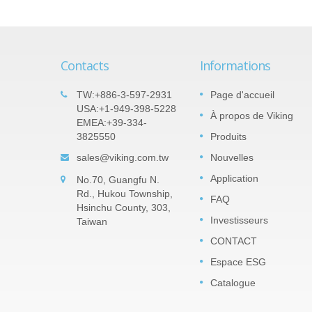
Contacts
Informations
pais
Produits importants : Résistanc
TW:+886-3-597-2931
Page d'accueil
05
iles –
de précision en film mince de
USA:+1-949-398-5228
À propos de Viking
SEP
EMEA:+39-334-
nitrure de tantale (TaN) - Série
3825550
Produits
2022
TAR
sé de
sales@viking.com.tw
Nouvelles
Le film de TaN (nitrure de tantale) est un
 et
couche barrière en pentoxyde de tantale
Application
No.70, Guangfu N.
lisé
imperméable à l'humidité qui peut résiste
Rd., Hukou Township,
...
FAQ
à une humidité relative élevée. TaN est
Hsinchu County, 303,
beaucoup plus...
Investisseurs
Taiwan
CONTACT
Lire la suite
Espace ESG
Catalogue