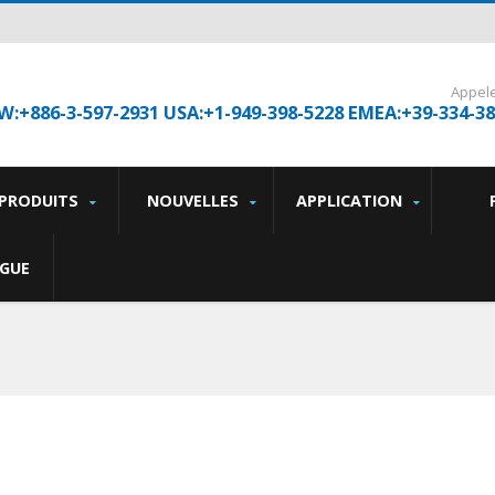
Appel
W:+886-3-597-2931 USA:+1-949-398-5228 EMEA:+39-334-3
PRODUITS
NOUVELLES
APPLICATION
GUE