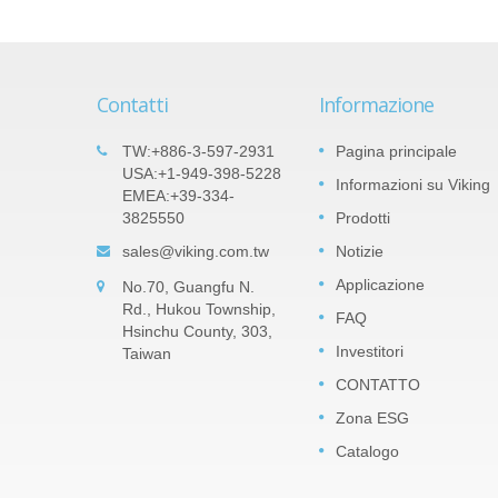
Contatti
Informazione
ilm
Prodotti importanti: Resistenza
TW:+886-3-597-2931
Pagina principale
05
erie
a chip di precisione in film sotti
USA:+1-949-398-5228
Informazioni su Viking
SEP
EMEA:+39-334-
di nitruro di tantalio (TaN) -
3825550
Prodotti
2022
Serie TAR
 diversi
sales@viking.com.tw
Notizie
a la
Il film di TaN (nitruro di tantalio) è uno
 Può
strato barriera in pentossido di tantalio
Applicazione
No.70, Guangfu N.
ll-up e
impermeabile all'umidità che può resister
Rd., Hukou Township,
FAQ
ad alta umidità relativa. TaN è molto più
Hsinchu County, 303,
robusto nel resistere...
Investitori
Taiwan
CONTATTO
Leggi di più
Zona ESG
Catalogo