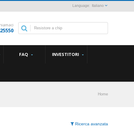
Italiano
hiamaci
825550
FAQ
INVESTITORI
Home
Ricerca avanzata