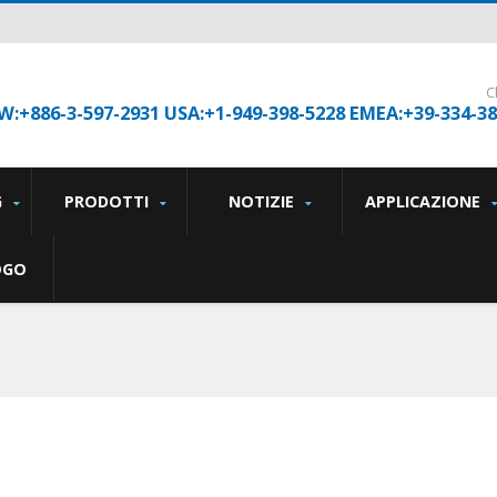
C
W:+886-3-597-2931 USA:+1-949-398-5228 EMEA:+39-334-3
G
PRODOTTI
NOTIZIE
APPLICAZIONE
OGO