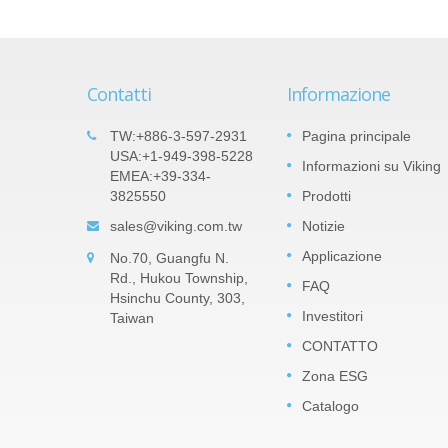
Contatti
Informazione
ilm
Prodotti importanti: Resistenza
TW:+886-3-597-2931
Pagina principale
05
erie
a chip di precisione in film sotti
USA:+1-949-398-5228
Informazioni su Viking
SEP
EMEA:+39-334-
di nitruro di tantalio (TaN) -
3825550
Prodotti
2022
Serie TAR
 diversi
sales@viking.com.tw
Notizie
a la
Il film di TaN (nitruro di tantalio) è uno
 Può
strato barriera in pentossido di tantalio
Applicazione
No.70, Guangfu N.
ll-up e
impermeabile all'umidità che può resister
Rd., Hukou Township,
FAQ
ad alta umidità relativa. TaN è molto più
Hsinchu County, 303,
robusto nel resistere...
Investitori
Taiwan
CONTATTO
Leggi di più
Zona ESG
Catalogo