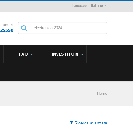
Italiano
hiamaci
825550
FAQ
INVESTITORI
Home
Ricerca avanzata