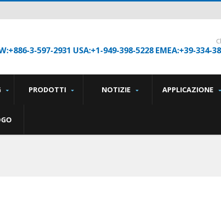
C
W:+886-3-597-2931 USA:+1-949-398-5228 EMEA:+39-334-3
G
PRODOTTI
NOTIZIE
APPLICAZIONE
OGO