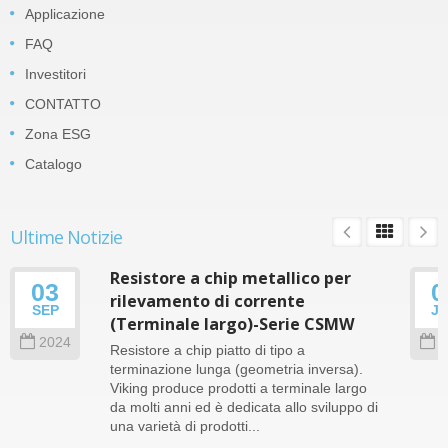
Applicazione
FAQ
Investitori
CONTATTO
Zona ESG
Catalogo
Ultime Notizie
Resistore a chip metallico per
03
0
rilevamento di corrente
SEP
J
(Terminale largo)-Serie CSMW
2024
2
Resistore a chip piatto di tipo a
terminazione lunga (geometria inversa).
Viking produce prodotti a terminale largo
da molti anni ed è dedicata allo sviluppo di
una varietà di prodotti...