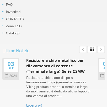
FAQ
Investitori
CONTATTO
Zona ESG
Catalogo
Ultime Notizie
Resistore a chip metallico per
03
0
rilevamento di corrente
SEP
J
(Terminale largo)-Serie CSMW
2024
2
Resistore a chip piatto di tipo a
terminazione lunga (geometria inversa).
Viking produce prodotti a terminale largo
da molti anni ed è dedicata allo sviluppo di
una varietà di prodotti...
Leggi di più