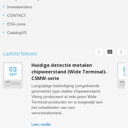
Investeerders
CONTACT
ESG-zone
CatalogUS
Laatste Nieuws
Huidige detectie metalen
03
0
chipweerstand (Wide Terminal)-
SEP
J
CSMW-serie
2024
2
Langzijdige beëindiging (omgekeerde
geometrie) type vlakke chipweerstand.
Viking produceert al vele jaren Wide
Terminal-producten en is toegewijd aan
het ontwikkelen van een
verscheidenheid...
Lees verder