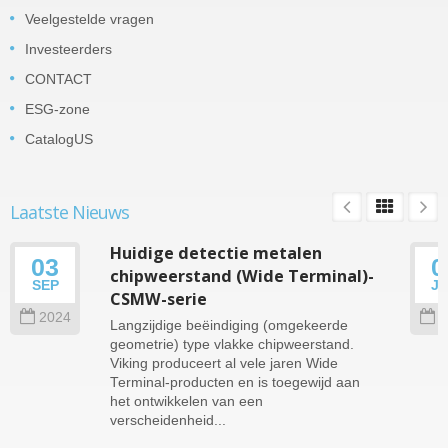
Veelgestelde vragen
Investeerders
CONTACT
ESG-zone
CatalogUS
Laatste Nieuws
Huidige detectie metalen
03
0
chipweerstand (Wide Terminal)-
SEP
J
CSMW-serie
2024
2
Langzijdige beëindiging (omgekeerde
geometrie) type vlakke chipweerstand.
Viking produceert al vele jaren Wide
Terminal-producten en is toegewijd aan
het ontwikkelen van een
verscheidenheid...