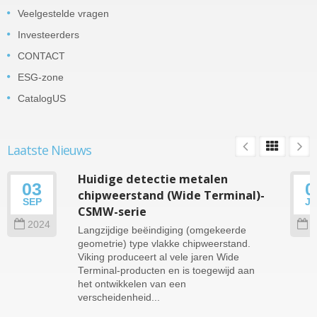
Veelgestelde vragen
Investeerders
CONTACT
ESG-zone
CatalogUS
Laatste Nieuws
Huidige detectie metalen
03
0
chipweerstand (Wide Terminal)-
SEP
J
CSMW-serie
2024
2
Langzijdige beëindiging (omgekeerde
geometrie) type vlakke chipweerstand.
Viking produceert al vele jaren Wide
Terminal-producten en is toegewijd aan
het ontwikkelen van een
verscheidenheid...