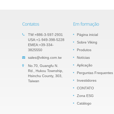
Contatos
Em formação
Plano
Produtos importantes: Resistor
TW:+886-3-597-2931
Página inicial
05
o –
de Chip de Precisão em Filme Fin
USA:+1-949-398-5228
Sobre Viking
SEP
EMEA:+39-334-
de Nitreto de Tântalo (TaN) - Séri
3825550
Produtos
2022
TAR
o por
sales@viking.com.tw
Notícias
dentes.
O filme de TaN (nitreto de tântalo) é uma
a tensão.
camada de barreira de pentóxido de
Aplicação
No.70, Guangfu N.
ull-up e
tântalo impermeável à umidade que pod
Rd., Hukou Township,
Perguntas Frequentes
resistir a alta umidade relativa. TaN é
Hsinchu County, 303,
muito mais robusto para...
Investidores
Taiwan
CONTATO
consulte Mais informação
Zona ESG
Catálogo