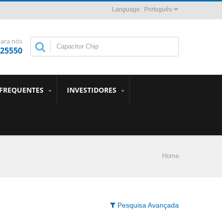
Português
para nós
825550
 FREQUENTES
INVESTIDORES
Home
Pesquisa Avançada