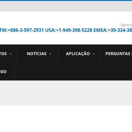
Ligue 
TW:+886-3-597-2931 USA:+1-949-398-5228 EMEA:+39-334-3
TOS
NOTÍCIAS
APLICAÇÃO
PERGUNTAS
OGO