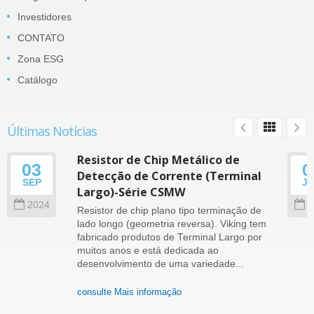
Investidores
CONTATO
Zona ESG
Catálogo
Últimas Notícias
Resistor de Chip Metálico de
03
0
Detecção de Corrente (Terminal
SEP
J
Largo)-Série CSMW
2024
2
Resistor de chip plano tipo terminação de
lado longo (geometria reversa). Viking tem
fabricado produtos de Terminal Largo por
muitos anos e está dedicada ao
desenvolvimento de uma variedade...
consulte Mais informação