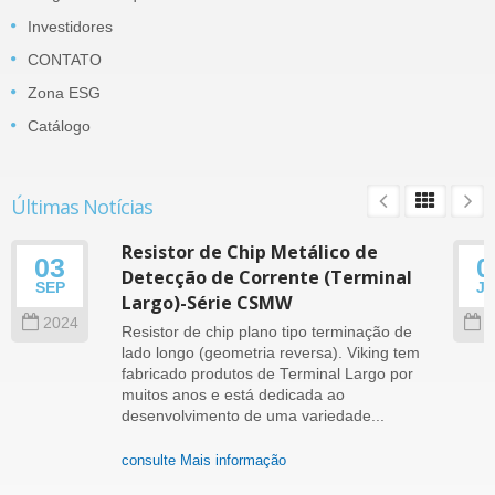
Investidores
CONTATO
Zona ESG
Catálogo
Últimas Notícias
Resistor de Chip Metálico de
03
0
Detecção de Corrente (Terminal
SEP
J
Largo)-Série CSMW
2024
2
Resistor de chip plano tipo terminação de
lado longo (geometria reversa). Viking tem
fabricado produtos de Terminal Largo por
muitos anos e está dedicada ao
desenvolvimento de uma variedade...
consulte Mais informação