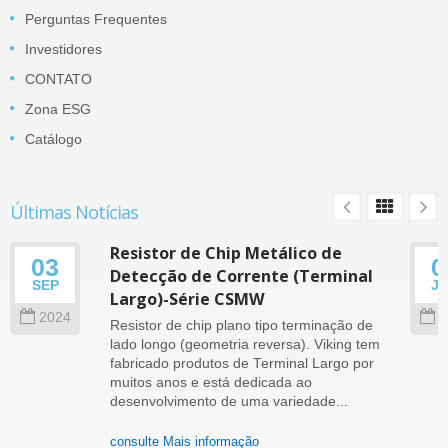
Perguntas Frequentes
Investidores
CONTATO
Zona ESG
Catálogo
Últimas Notícias
Resistor de Chip Metálico de
03
0
Detecção de Corrente (Terminal
SEP
J
Largo)-Série CSMW
2024
2
Resistor de chip plano tipo terminação de
lado longo (geometria reversa). Viking tem
fabricado produtos de Terminal Largo por
muitos anos e está dedicada ao
desenvolvimento de uma variedade...
consulte Mais informação