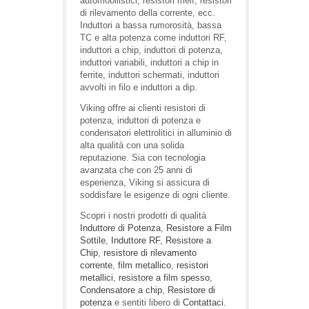
automobilistici, resistori melf, resistori
di rilevamento della corrente, ecc.
Induttori a bassa rumorosità, bassa
TC e alta potenza come induttori RF,
induttori a chip, induttori di potenza,
induttori variabili, induttori a chip in
ferrite, induttori schermati, induttori
avvolti in filo e induttori a dip.
Viking offre ai clienti resistori di
potenza, induttori di potenza e
condensatori elettrolitici in alluminio di
alta qualità con una solida
reputazione. Sia con tecnologia
avanzata che con 25 anni di
esperienza, Viking si assicura di
soddisfare le esigenze di ogni cliente.
Scopri i nostri prodotti di qualità
Induttore di Potenza
,
Resistore a Film
Sottile
,
Induttore RF
,
Resistore a
Chip
,
resistore di rilevamento
corrente
,
film metallico
,
resistori
metallici
,
resistore a film spesso
,
Condensatore a chip
,
Resistore di
potenza
e sentiti libero di
Contattaci
.