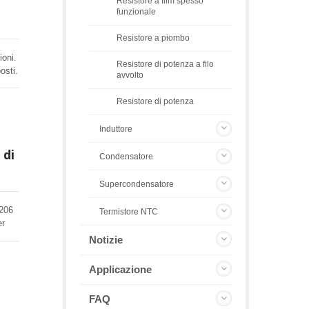
Resistore a film spesso
funzionale
Resistore a piombo
ioni.
Resistore di potenza a filo
osti.
avvolto
Resistore di potenza
Induttore
 di
Condensatore
Supercondensatore
1206
Termistore NTC
er
Notizie
Applicazione
FAQ