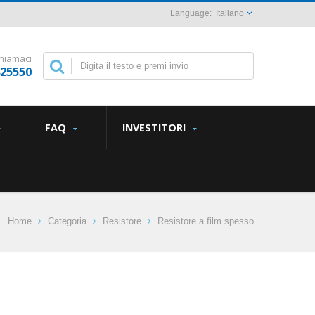
Italiano
hiamaci
825550
FAQ
INVESTITORI
Home
Categoria
Resistore
Resistore a film spesso