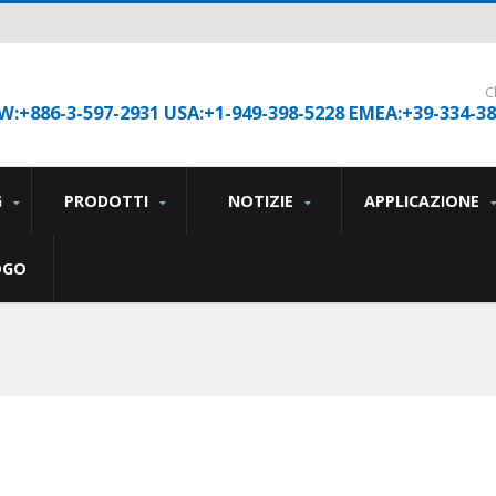
C
W:+886-3-597-2931 USA:+1-949-398-5228 EMEA:+39-334-3
G
PRODOTTI
NOTIZIE
APPLICAZIONE
OGO