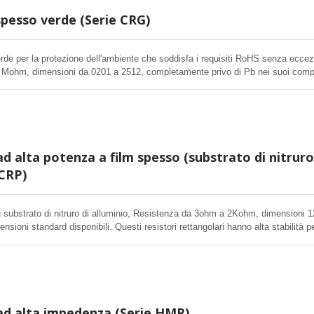
spesso verde (Serie CRG)
rde per la protezione dell'ambiente che soddisfa i requisiti RoHS senza eccez
 Mohm, dimensioni da 0201 a 2512, completamente privo di Pb nei suoi comp
i offrono alta stabilità per qualsiasi applicazione elettronica.
ad alta potenza a film spesso (substrato di nitruro
 CRP)
 substrato di nitruro di alluminio, Resistenza da 3ohm a 2Kohm, dimensioni 
nsioni standard disponibili. Questi resistori rettangolari hanno alta stabilità p
tronica.
 ad alta impedenza (Serie HMR)