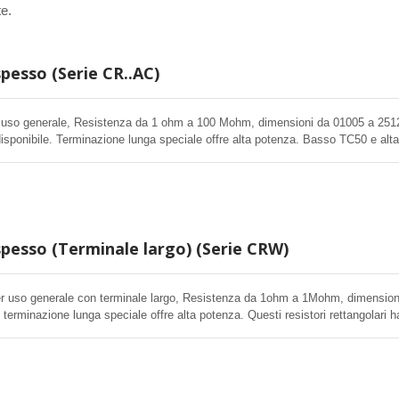
e.
spesso (Serie CR..AC)
i uso generale, Resistenza da 1 ohm a 100 Mohm, dimensioni da 01005 a 251
sponibile. Terminazione lunga speciale offre alta potenza. Basso TC50 e alt
rd sono disponibili. Questi resistori rettangolari offrono alta stabilità per
tronica.
spesso (Terminale largo) (Serie CRW)
er uso generale con terminale largo, Resistenza da 1ohm a 1Mohm, dimension
 terminazione lunga speciale offre alta potenza. Questi resistori rettangolari 
 applicazione elettronica.