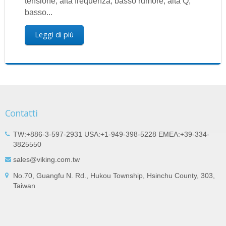
tensione, alta frequenza, basso rumore, alta Q,
basso...
Leggi di più
Contatti
TW:+886-3-597-2931 USA:+1-949-398-5228 EMEA:+39-334-
3825550
sales@viking.com.tw
No.70, Guangfu N. Rd., Hukou Township, Hsinchu County, 303,
Taiwan