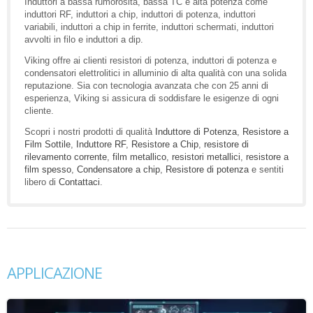
Induttori a bassa rumorosità, bassa TC e alta potenza come
induttori RF, induttori a chip, induttori di potenza, induttori
variabili, induttori a chip in ferrite, induttori schermati, induttori
avvolti in filo e induttori a dip.
Viking offre ai clienti resistori di potenza, induttori di potenza e
condensatori elettrolitici in alluminio di alta qualità con una solida
reputazione. Sia con tecnologia avanzata che con 25 anni di
esperienza, Viking si assicura di soddisfare le esigenze di ogni
cliente.
Scopri i nostri prodotti di qualità
Induttore di Potenza
,
Resistore a
Film Sottile
,
Induttore RF
,
Resistore a Chip
,
resistore di
rilevamento corrente
,
film metallico
,
resistori metallici
,
resistore a
film spesso
,
Condensatore a chip
,
Resistore di potenza
e sentiti
libero di
Contattaci
.
APPLICAZIONE