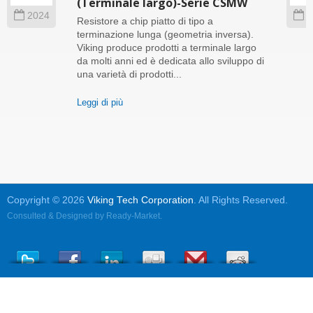
(Terminale largo)-Serie CSMW
2024
2
Resistore a chip piatto di tipo a
terminazione lunga (geometria inversa).
Viking produce prodotti a terminale largo
da molti anni ed è dedicata allo sviluppo di
una varietà di prodotti...
Leggi di più
Copyright © 2026
Viking Tech Corporation
. All Rights Reserved.
Consulted & Designed by
Ready-Market
.