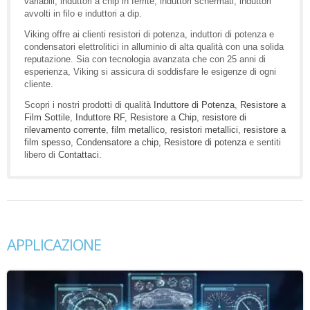
variabili, induttori a chip in ferrite, induttori schermati, induttori
avvolti in filo e induttori a dip.
Viking offre ai clienti resistori di potenza, induttori di potenza e
condensatori elettrolitici in alluminio di alta qualità con una solida
reputazione. Sia con tecnologia avanzata che con 25 anni di
esperienza, Viking si assicura di soddisfare le esigenze di ogni
cliente.
Scopri i nostri prodotti di qualità
Induttore di Potenza
,
Resistore a
Film Sottile
,
Induttore RF
,
Resistore a Chip
,
resistore di
rilevamento corrente
,
film metallico
,
resistori metallici
,
resistore a
film spesso
,
Condensatore a chip
,
Resistore di potenza
e sentiti
libero di
Contattaci
.
APPLICAZIONE