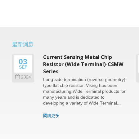
最新消息
Current Sensing Metal Chip
03
n
Resistor (Wide Terminal)-CSMW
SEP
Series
2024
Long-side termination (reverse-geometry)
type flat chip resistor. Viking has been
e
manufacturing Wide Terminal products for
many years and is dedicated to
developing a variety of Wide Terminal...
閱讀更多