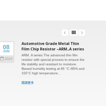
Automotive Grade Metal Thin
08
26
Film Chip Resistor –ARM..A series
JUN
SEP
ARM..A series The advanced thin film
2023
202
resistor with special process to ensure the
life stability and resistant to moisture.
Biased humidity testing at 85 °C /85% and
155°C high temperature...
閱讀更多