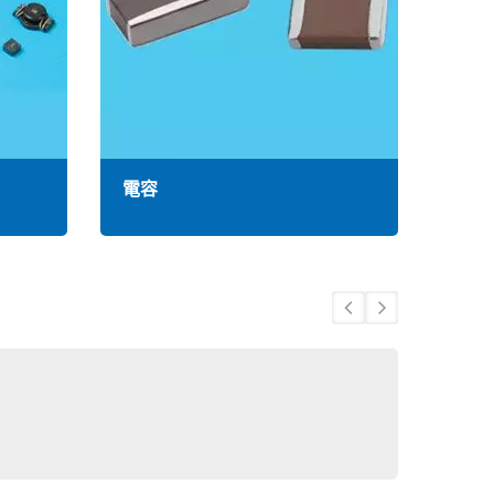
電容
電阻