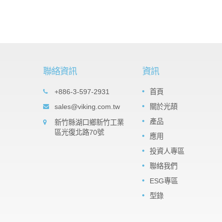
聯絡資訊
資訊
t Array
Important products: Tantalum
+886-3-597-2931
首頁
05
es
Nitride (TaN) Thin Film Precisio
sales@viking.com.tw
關於光頡
SEP
Chip Resistor -TAR Series
veral
產品
新竹縣湖口鄉新竹工業
2022
ts the
The TaN (tantalum nitride) film is a
區光復北路70號
 It can
應用
moisture impervious tantalum pentoxide
resistors
barrier layer that can against high relativ
投資人專區
humidity. TaN is much robust withstand
high humidity with voltage...
聯絡我們
ESG專區
閱讀更多
型錄