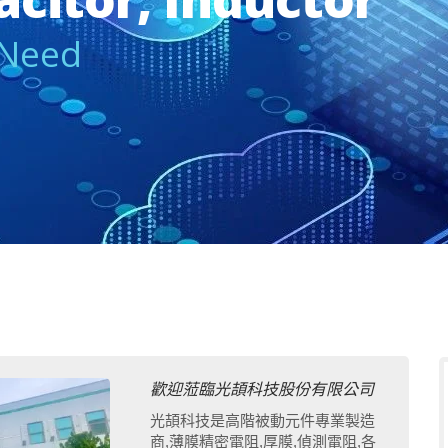
 Need
歡迎蒞臨光頡科技股份有限公司
光頡科技是高階被動元件專業製造
商,薄膜精密電阻,厚膜,偵測電阻,各