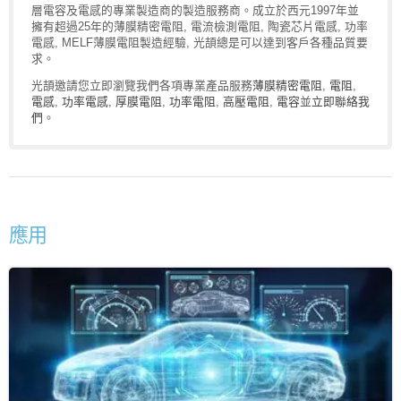
層電容及電感的專業製造商的製造服務商。成立於西元1997年並
擁有超過25年的薄膜精密電阻, 電流檢測電阻, 陶瓷芯片電感, 功率
電感, MELF薄膜電阻製造經驗, 光頡總是可以達到客戶各種品質要
求。
光頡邀請您立即瀏覽我們各項專業產品服務
薄膜精密電阻
,
電阻
,
電感
,
功率電感
,
厚膜電阻
,
功率電阻
,
高壓電阻
,
電容
並
立即聯絡我
們
。
應用