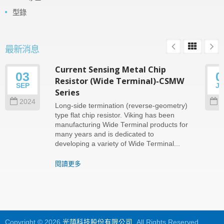
型錄
最新消息
Current Sensing Metal Chip
03
0
Resistor (Wide Terminal)-CSMW
SEP
J
Series
2024
2
Long-side termination (reverse-geometry)
type flat chip resistor. Viking has been
manufacturing Wide Terminal products for
many years and is dedicated to
developing a variety of Wide Terminal...
閱讀更多
Copyright © 2026
光頡科技股份有限公司
. All Rights Reserved.