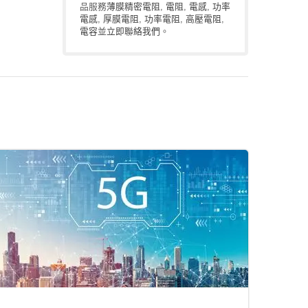
品服務
薄膜精密電阻
,
電阻
,
電感
,
功率
電感
,
厚膜電阻
,
功率電阻
,
高壓電阻
,
電容
並
立即聯絡我們
。