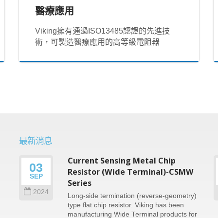
醫療應用
Viking擁有通過ISO13485認證的先進技
術，可製造醫療應用的高等級電阻器
最新消息
Current Sensing Metal Chip
03
n
Resistor (Wide Terminal)-CSMW
SEP
Series
2024
Long-side termination (reverse-geometry)
type flat chip resistor. Viking has been
e
manufacturing Wide Terminal products for