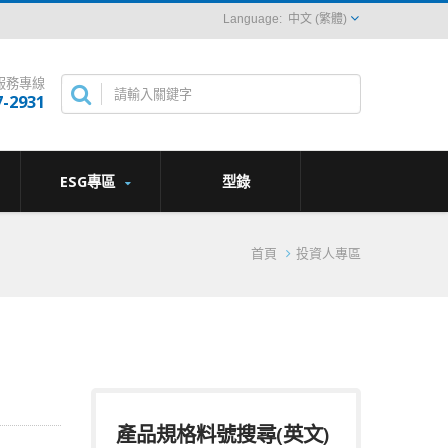
中文 (繁體)
服務專線
7-2931
ESG專區
型錄
首頁
投資人專區
產品規格料號搜尋(英文)