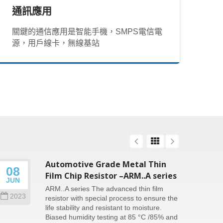
通訊應用
關鍵的通信應用是智能手機，SMPS電信電
源，用戶線卡，無線基站
Automotive Grade Metal Thin
08
26
Film Chip Resistor –ARM..A series
JUN
SEP
ARM..A series The advanced thin film
2023
202
resistor with special process to ensure the
life stability and resistant to moisture.
Biased humidity testing at 85 °C /85% and