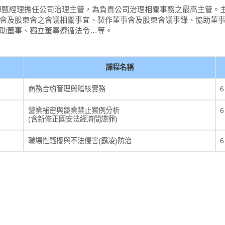
任楊蟬甄經理擔任公司治理主管，為負責公司治理相關事務之最高主管。
會及股東會之會議相關事宜、製作董事會及股東會議事錄、協助董
助董事、獨立董事遵循法令…等。
課程名稱
商務合約管理與稽核實務
6
營業祕密與競業禁止案例分析
6
(含新修正國安法經濟間諜罪)
職場性騷擾與不法侵害(霸凌)防治
6