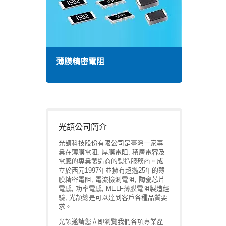
薄膜精密電阻
高頻
光頡公司簡介
光頡科技股份有限公司是臺灣一家專
業在薄膜電阻, 厚膜電阻, 積層電容及
電感的專業製造商的製造服務商。成
立於西元1997年並擁有超過25年的薄
膜精密電阻, 電流檢測電阻, 陶瓷芯片
電感, 功率電感, MELF薄膜電阻製造經
驗, 光頡總是可以達到客戶各種品質要
求。
光頡邀請您立即瀏覽我們各項專業產