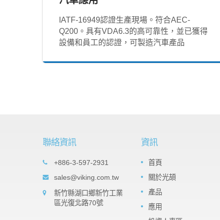
IATF‐16949認證生產現場。符合AEC-
Q200。具有VDA6.3的高可靠性，並已獲得
設備和員工的認證，可製造汽車產品
聯絡資訊
資訊
t Array
Important products: Tantalum
+886-3-597-2931
首頁
05
es
Nitride (TaN) Thin Film Precisio
sales@viking.com.tw
關於光頡
SEP
Chip Resistor -TAR Series
veral
產品
新竹縣湖口鄉新竹工業
2022
ts the
The TaN (tantalum nitride) film is a
區光復北路70號
 It can
應用
moisture impervious tantalum pentoxide
resistors
barrier layer that can against high relativ