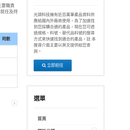
主要職責
事就任及持
光頡科技擁有近百萬筆產品資料供
應給國內外廠商使用，為了加速找
到您採購合適的產品，現在您可透
過規格、料號、替代品料號的搜尋
時數
方式來快速找到適合的產品。註:本
搜尋介面主要以英文提供給您查
詢。
立即前往
選單
首頁