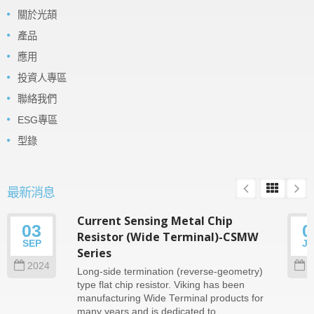
關於光頡
產品
應用
投資人專區
聯絡我們
ESG專區
型錄
最新消息
Current Sensing Metal Chip
03
0
Resistor (Wide Terminal)-CSMW
SEP
J
Series
2024
2
Long-side termination (reverse-geometry)
type flat chip resistor. Viking has been
manufacturing Wide Terminal products for
many years and is dedicated to