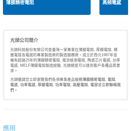
薄膜精密電阻
高頻電感
光頡公司簡介
光頡科技股份有限公司是臺灣一家專業在薄膜電阻, 厚膜電阻, 積
層電容及電感的專業製造商的製造服務商。成立於西元1997年並
擁有超過25年的薄膜精密電阻, 電流檢測電阻, 陶瓷芯片電感, 功率
電感, MELF薄膜電阻製造經驗, 光頡總是可以達到客戶各種品質要
求。
光頡邀請您立即瀏覽我們各項專業產品服務
薄膜精密電阻
,
電阻
,
電感
,
功率電感
,
厚膜電阻
,
功率電阻
,
高壓電阻
,
電容
並
立即聯絡我
們
。
應用