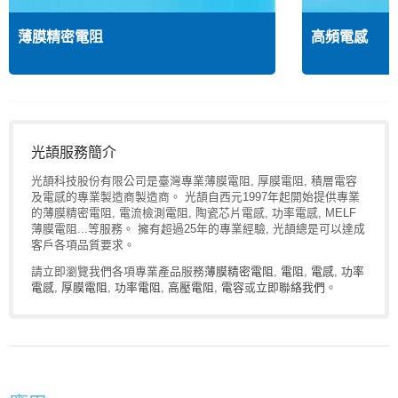
薄膜精密電阻
高頻電感
光頡服務簡介
光頡科技股份有限公司是臺灣專業薄膜電阻, 厚膜電阻, 積層電容
及電感的專業製造商製造商。 光頡自西元1997年起開始提供專業
的薄膜精密電阻, 電流檢測電阻, 陶瓷芯片電感, 功率電感, MELF
薄膜電阻...等服務。 擁有超過25年的專業經驗, 光頡總是可以達成
客戶各項品質要求。
請立即瀏覽我們各項專業產品服務
薄膜精密電阻
,
電阻
,
電感
,
功率
電感
,
厚膜電阻
,
功率電阻
,
高壓電阻
,
電容
或
立即聯絡我們
。