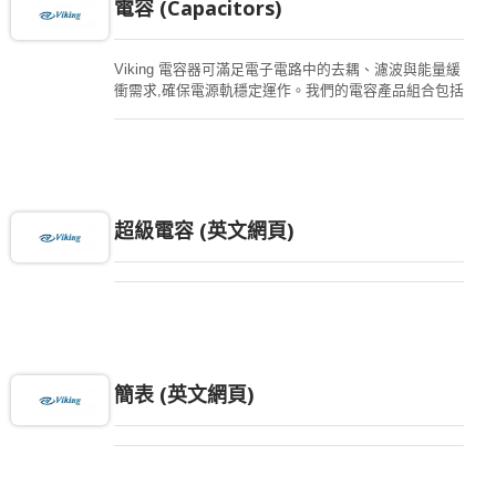
電容 (Capacitors)
Viking 電容器可滿足電子電路中的去耦、濾波與能量緩
衝需求,確保電源軌穩定運作。我們的電容產品組合包括
多層陶瓷電容(MLCC)、超級電容以及導電高分子鋁固
態電容,廣泛應用於汽車電子、工業設備、醫療裝置與消
費性電子產品等領域。您可透過下方篩選功能,依電容
量、封裝尺寸及工作條件等參數,快速找到符合需求的產
品。
超級電容 (英文網頁)
簡表 (英文網頁)