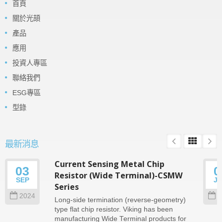
首頁
關於光頡
產品
應用
投資人專區
聯絡我們
ESG專區
型錄
最新消息
Current Sensing Metal Chip
03
0
Resistor (Wide Terminal)-CSMW
SEP
J
Series
2024
2
Long-side termination (reverse-geometry)
type flat chip resistor. Viking has been
manufacturing Wide Terminal products for