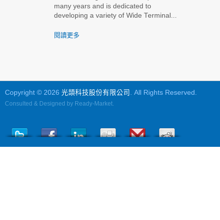
many years and is dedicated to
developing a variety of Wide Terminal...
閱讀更多
Copyright © 2026
光頡科技股份有限公司
. All Rights Reserved.
Consulted & Designed by
Ready-Market
.