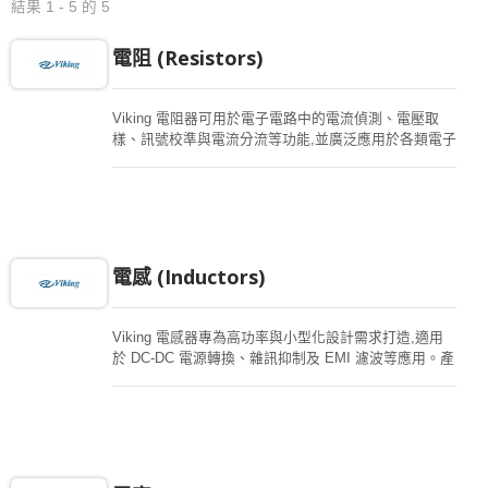
結果 1 - 5 的 5
電阻 (Resistors)
Viking 電阻器可用於電子電路中的電流偵測、電壓取
樣、訊號校準與電流分流等功能,並廣泛應用於各類電子
設備。產品特別適用於對精度與可靠度要求較高的應用,
如汽車電子、工業控制、醫療設備及航太系統。我們提
供完整的電阻產品組合,包括一般型電阻、薄膜電阻、厚
膜電阻、高功率電阻、高電壓電阻,以及低阻值電流感測
電阻,並提供多種封裝尺寸與車規等級產品。您可透過下
方篩選功能,快速找到符合需求的系列與料號。
電感 (Inductors)
Viking 電感器專為高功率與小型化設計需求打造,適用
於 DC-DC 電源轉換、雜訊抑制及 EMI 濾波等應用。產
品系列包含功率電感、扼流圈、EMI 磁珠以及共模濾波
器,廣泛應用於汽車電子、工業設備、醫療裝置與通訊系
統等領域。您可透過進階搜尋功能,依電感值、電流額定
值及封裝尺寸等條件,快速篩選符合設計需求的產品。