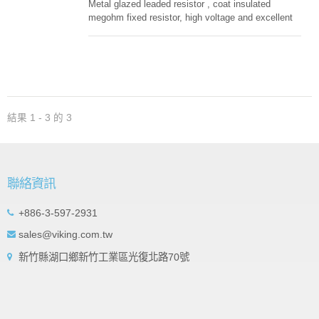
Metal glazed leaded resistor , coat insulated
megohm fixed resistor, high voltage and excellent
surge performance.
結果 1 - 3 的 3
聯絡資訊
+886-3-597-2931
sales@viking.com.tw
新竹縣湖口鄉新竹工業區光復北路70號