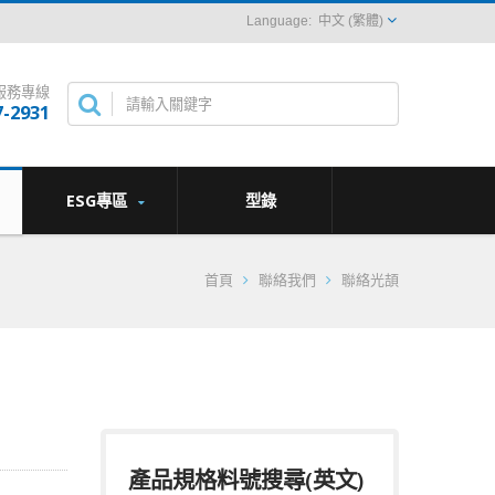
中文 (繁體)
服務專線
7-2931
ESG專區
型錄
首頁
聯絡我們
聯絡光頡
產品規格料號搜尋(英文)