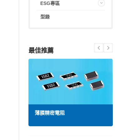
ESG專區
型錄
最佳推薦
薄膜精密電阻
高頻