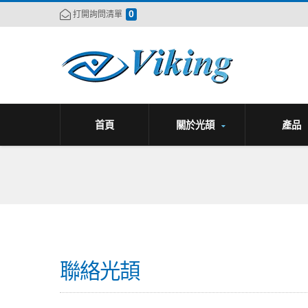
0
打開詢問清單
首頁
關於光頡
產品
聯絡光頡