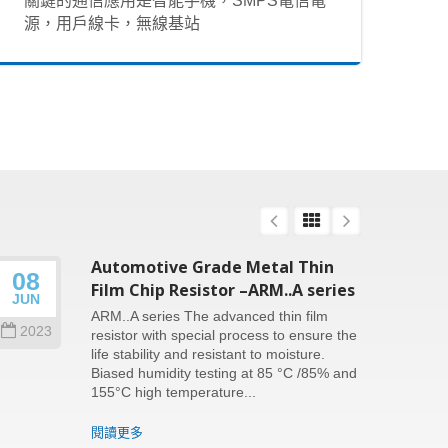
關鍵的通信應用是智能手機，SMPS電信電
源，用戶線卡，無線基站
Automotive Grade Metal Thin
08
26
Film Chip Resistor –ARM..A series
JUN
SEP
ARM..A series The advanced thin film
2023
202
resistor with special process to ensure the
life stability and resistant to moisture.
Biased humidity testing at 85 °C /85% and
155°C high temperature...
閱讀更多