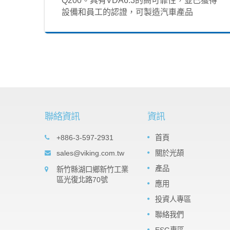
Q200。具有VDA6.3的高可靠性，並已獲得
設備和員工的認證，可製造汽車產品
聯絡資訊
資訊
t Array
Important products: Tantalum
+886-3-597-2931
首頁
05
es
Nitride (TaN) Thin Film Precisio
sales@viking.com.tw
關於光頡
SEP
Chip Resistor -TAR Series
veral
產品
新竹縣湖口鄉新竹工業
2022
ts the
The TaN (tantalum nitride) film is a
區光復北路70號
 It can
應用
moisture impervious tantalum pentoxide
resistors
barrier layer that can against high relativ
投資人專區
humidity. TaN is much robust withstand
high humidity with voltage...
聯絡我們