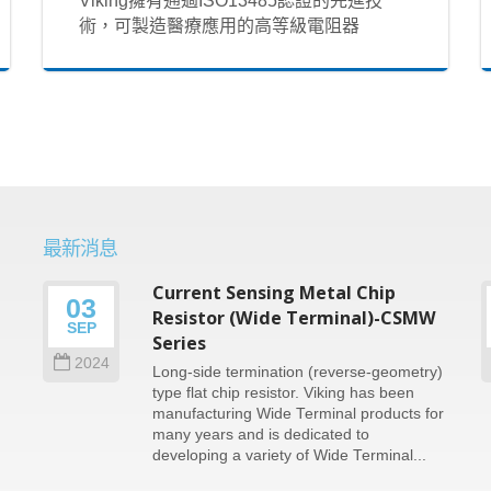
Viking擁有通過ISO13485認證的先進技
術，可製造醫療應用的高等級電阻器
最新消息
Current Sensing Metal Chip
03
n
Resistor (Wide Terminal)-CSMW
SEP
Series
2024
Long-side termination (reverse-geometry)
type flat chip resistor. Viking has been
e
manufacturing Wide Terminal products for
many years and is dedicated to
developing a variety of Wide Terminal...