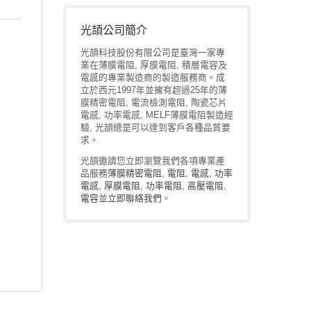
光頡公司簡介
光頡科技股份有限公司是臺灣一家專
業在薄膜電阻, 厚膜電阻, 積層電容及
電感的專業製造商的製造服務商。成
立於西元1997年並擁有超過25年的薄
膜精密電阻, 電流檢測電阻, 陶瓷芯片
電感, 功率電感, MELF薄膜電阻製造經
驗, 光頡總是可以達到客戶各種品質要
求。
光頡邀請您立即瀏覽我們各項專業產
品服務
薄膜精密電阻
,
電阻
,
電感
,
功率
電感
,
厚膜電阻
,
功率電阻
,
高壓電阻
,
電容
並
立即聯絡我們
。