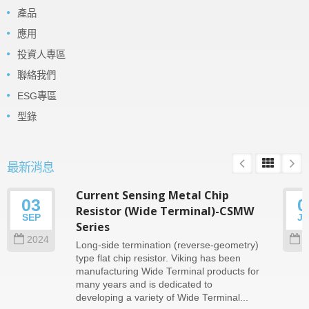
產品
應用
投資人專區
聯絡我們
ESG專區
型錄
最新消息
Current Sensing Metal Chip
03
0
Resistor (Wide Terminal)-CSMW
SEP
J
Series
2024
2
Long-side termination (reverse-geometry)
type flat chip resistor. Viking has been
manufacturing Wide Terminal products for
many years and is dedicated to
developing a variety of Wide Terminal...