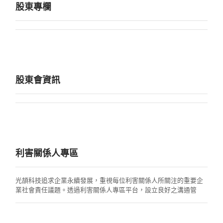
股東專欄
股東會資訊
利害關係人專區
光頡科技追求企業永續發展，重視每位利害關係人所關注的重要企
業社會責任議題。透過利害關係人專區平台，設立良好之溝通管
道，蒐集各利害關係人所回饋的意見及詢問，再分送至各權責單位
進行處理與回覆。