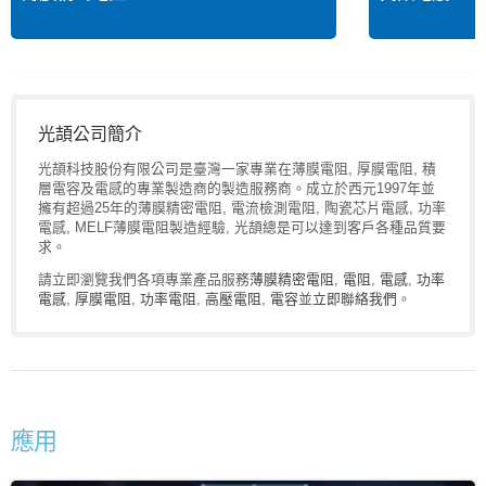
光頡公司簡介
光頡科技股份有限公司是臺灣一家專業在薄膜電阻, 厚膜電阻, 積
層電容及電感的專業製造商的製造服務商。成立於西元1997年並
擁有超過25年的薄膜精密電阻, 電流檢測電阻, 陶瓷芯片電感, 功率
電感, MELF薄膜電阻製造經驗, 光頡總是可以達到客戶各種品質要
求。
請立即瀏覽我們各項專業產品服務
薄膜精密電阻
,
電阻
,
電感
,
功率
電感
,
厚膜電阻
,
功率電阻
,
高壓電阻
,
電容
並
立即聯絡我們
。
應用