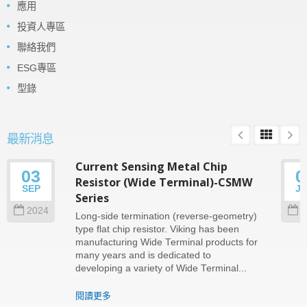
應用
投資人專區
聯絡我們
ESG專區
型錄
最新消息
Current Sensing Metal Chip
03
0
Resistor (Wide Terminal)-CSMW
SEP
J
Series
2024
2
Long-side termination (reverse-geometry)
type flat chip resistor. Viking has been
manufacturing Wide Terminal products for
many years and is dedicated to
developing a variety of Wide Terminal...
閱讀更多