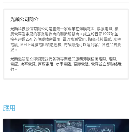
光頡公司簡介
光頡科技股份有限公司是臺灣一家專業在薄膜電阻, 厚膜電阻, 積
層電容及電感的專業製造商的製造服務商。成立於西元1997年並
擁有超過25年的薄膜精密電阻, 電流檢測電阻, 陶瓷芯片電感, 功率
電感, MELF薄膜電阻製造經驗, 光頡總是可以達到客戶各種品質要
求。
光頡邀請您立即瀏覽我們各項專業產品服務
薄膜精密電阻
,
電阻
,
電感
,
功率電感
,
厚膜電阻
,
功率電阻
,
高壓電阻
,
電容
並
立即聯絡我
們
。
應用