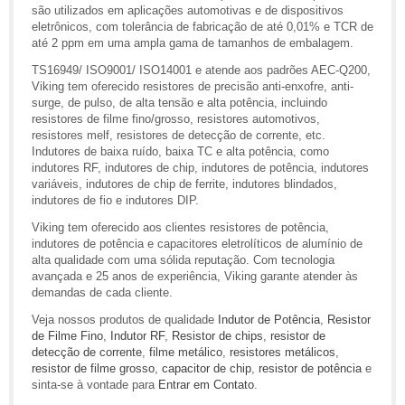
são utilizados em aplicações automotivas e de dispositivos
eletrônicos, com tolerância de fabricação de até 0,01% e TCR de
até 2 ppm em uma ampla gama de tamanhos de embalagem.
TS16949/ ISO9001/ ISO14001 e atende aos padrões AEC-Q200,
Viking tem oferecido resistores de precisão anti-enxofre, anti-
surge, de pulso, de alta tensão e alta potência, incluindo
resistores de filme fino/grosso, resistores automotivos,
resistores melf, resistores de detecção de corrente, etc.
Indutores de baixa ruído, baixa TC e alta potência, como
indutores RF, indutores de chip, indutores de potência, indutores
variáveis, indutores de chip de ferrite, indutores blindados,
indutores de fio e indutores DIP.
Viking tem oferecido aos clientes resistores de potência,
indutores de potência e capacitores eletrolíticos de alumínio de
alta qualidade com uma sólida reputação. Com tecnologia
avançada e 25 anos de experiência, Viking garante atender às
demandas de cada cliente.
Veja nossos produtos de qualidade
Indutor de Potência
,
Resistor
de Filme Fino
,
Indutor RF
,
Resistor de chips
,
resistor de
detecção de corrente
,
filme metálico
,
resistores metálicos
,
resistor de filme grosso
,
capacitor de chip
,
resistor de potência
e
sinta-se à vontade para
Entrar em Contato
.