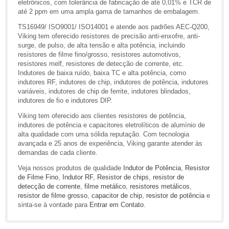
eletrônicos, com tolerância de fabricação de até 0,01% e TCR de
até 2 ppm em uma ampla gama de tamanhos de embalagem.
TS16949/ ISO9001/ ISO14001 e atende aos padrões AEC-Q200,
Viking tem oferecido resistores de precisão anti-enxofre, anti-
surge, de pulso, de alta tensão e alta potência, incluindo
resistores de filme fino/grosso, resistores automotivos,
resistores melf, resistores de detecção de corrente, etc.
Indutores de baixa ruído, baixa TC e alta potência, como
indutores RF, indutores de chip, indutores de potência, indutores
variáveis, indutores de chip de ferrite, indutores blindados,
indutores de fio e indutores DIP.
Viking tem oferecido aos clientes resistores de potência,
indutores de potência e capacitores eletrolíticos de alumínio de
alta qualidade com uma sólida reputação. Com tecnologia
avançada e 25 anos de experiência, Viking garante atender às
demandas de cada cliente.
Veja nossos produtos de qualidade
Indutor de Potência
,
Resistor
de Filme Fino
,
Indutor RF
,
Resistor de chips
,
resistor de
detecção de corrente
,
filme metálico
,
resistores metálicos
,
resistor de filme grosso
,
capacitor de chip
,
resistor de potência
e
sinta-se à vontade para
Entrar em Contato
.