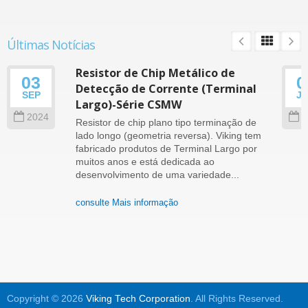
Últimas Notícias
Resistor de Chip Metálico de
03
0
Detecção de Corrente (Terminal
SEP
J
Largo)-Série CSMW
2024
2
Resistor de chip plano tipo terminação de
lado longo (geometria reversa). Viking tem
fabricado produtos de Terminal Largo por
muitos anos e está dedicada ao
desenvolvimento de uma variedade...
consulte Mais informação
Copyright © 2026
Viking Tech Corporation
. All Rights Reserved.