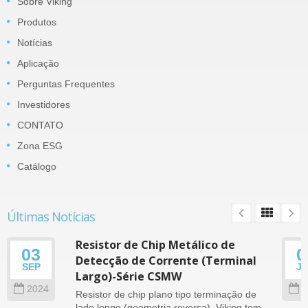
Sobre Viking
Produtos
Notícias
Aplicação
Perguntas Frequentes
Investidores
CONTATO
Zona ESG
Catálogo
Últimas Notícias
Resistor de Chip Metálico de
03
0
Detecção de Corrente (Terminal
SEP
J
Largo)-Série CSMW
2024
2
Resistor de chip plano tipo terminação de
lado longo (geometria reversa). Viking tem