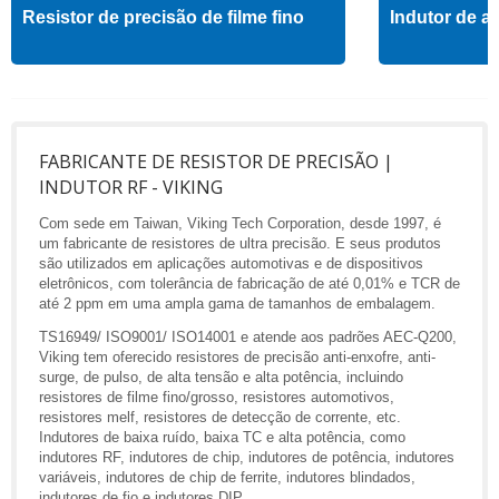
Resistor de precisão de filme fino
Indutor de al
FABRICANTE DE RESISTOR DE PRECISÃO |
INDUTOR RF - VIKING
Com sede em Taiwan, Viking Tech Corporation, desde 1997, é
um fabricante de resistores de ultra precisão. E seus produtos
são utilizados em aplicações automotivas e de dispositivos
eletrônicos, com tolerância de fabricação de até 0,01% e TCR de
até 2 ppm em uma ampla gama de tamanhos de embalagem.
TS16949/ ISO9001/ ISO14001 e atende aos padrões AEC-Q200,
Viking tem oferecido resistores de precisão anti-enxofre, anti-
surge, de pulso, de alta tensão e alta potência, incluindo
resistores de filme fino/grosso, resistores automotivos,
resistores melf, resistores de detecção de corrente, etc.
Indutores de baixa ruído, baixa TC e alta potência, como
indutores RF, indutores de chip, indutores de potência, indutores
variáveis, indutores de chip de ferrite, indutores blindados,
indutores de fio e indutores DIP.