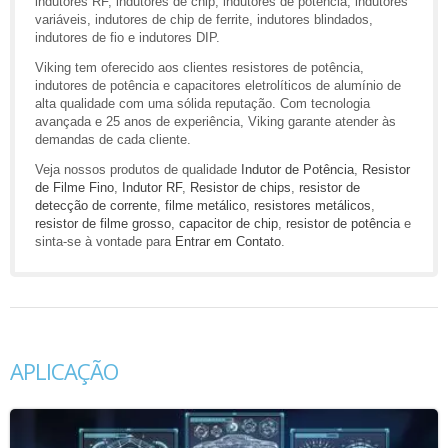
indutores RF, indutores de chip, indutores de potência, indutores
variáveis, indutores de chip de ferrite, indutores blindados,
indutores de fio e indutores DIP.
Viking tem oferecido aos clientes resistores de potência,
indutores de potência e capacitores eletrolíticos de alumínio de
alta qualidade com uma sólida reputação. Com tecnologia
avançada e 25 anos de experiência, Viking garante atender às
demandas de cada cliente.
Veja nossos produtos de qualidade
Indutor de Potência
,
Resistor
de Filme Fino
,
Indutor RF
,
Resistor de chips
,
resistor de
detecção de corrente
,
filme metálico
,
resistores metálicos
,
resistor de filme grosso
,
capacitor de chip
,
resistor de potência
e
sinta-se à vontade para
Entrar em Contato
.
APLICAÇÃO