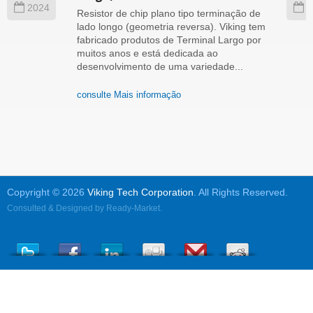
2024
2
Resistor de chip plano tipo terminação de
lado longo (geometria reversa). Viking tem
fabricado produtos de Terminal Largo por
muitos anos e está dedicada ao
desenvolvimento de uma variedade...
consulte Mais informação
Copyright © 2026
Viking Tech Corporation
. All Rights Reserved.
Consulted & Designed by
Ready-Market
.