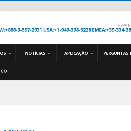
Ligue p
W:+886-3-597-2931 USA:+1-949-398-5228 EMEA:+39-334-3
TOS
NOTÍCIAS
APLICAÇÃO
PERGUNTAS 
OGO