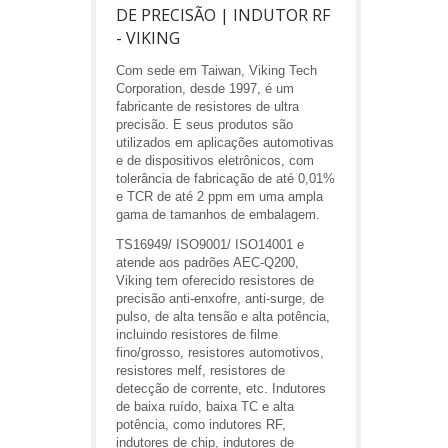
DE PRECISÃO | INDUTOR RF
- VIKING
Com sede em Taiwan, Viking Tech
Corporation, desde 1997, é um
fabricante de resistores de ultra
precisão. E seus produtos são
utilizados em aplicações automotivas
e de dispositivos eletrônicos, com
tolerância de fabricação de até 0,01%
e TCR de até 2 ppm em uma ampla
gama de tamanhos de embalagem.
TS16949/ ISO9001/ ISO14001 e
atende aos padrões AEC-Q200,
Viking tem oferecido resistores de
precisão anti-enxofre, anti-surge, de
pulso, de alta tensão e alta potência,
incluindo resistores de filme
fino/grosso, resistores automotivos,
resistores melf, resistores de
detecção de corrente, etc. Indutores
de baixa ruído, baixa TC e alta
potência, como indutores RF,
indutores de chip, indutores de