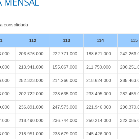
A MENSAL
ta consolidada
11
112
113
114
115
6.000
206.676.000
222.771.000
188.621.000
242.266.
0.000
213.941.000
155.067.000
211.750.000
200.251.
6.000
252.323.000
214.266.000
218.624.000
285.463.
3.000
202.722.000
223.635.000
233.495.000
282.455.
0.000
236.891.000
247.573.000
221.946.000
290.379.
7.000
218.490.000
236.744.000
250.214.000
322.085.
3.000
218.951.000
233.679.000
245.426.000