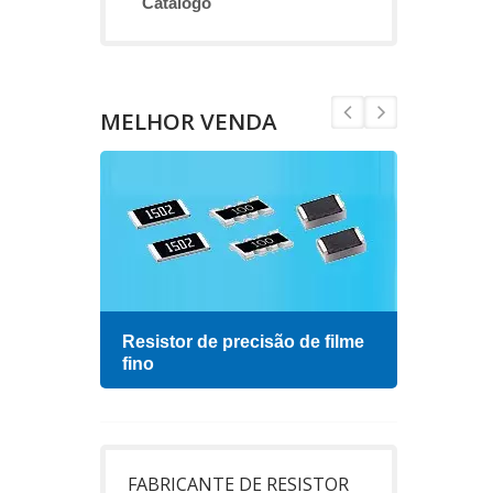
Catálogo
MELHOR VENDA
Resistor de precisão de filme
Indu
fino
FABRICANTE DE RESISTOR