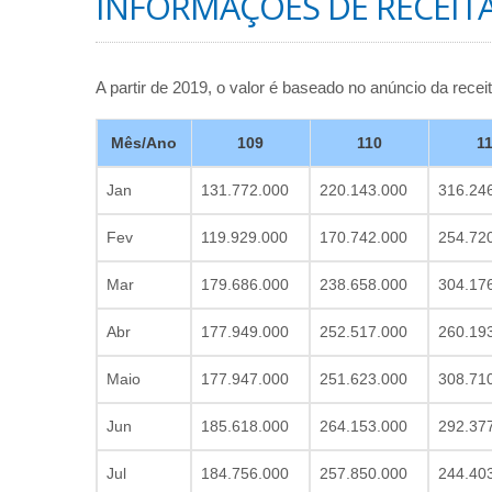
INFORMAÇÕES DE RECEIT
A partir de 2019, o valor é baseado no anúncio da recei
Mês/Ano
109
110
1
Jan
131.772.000
220.143.000
316.24
Fev
119.929.000
170.742.000
254.72
Mar
179.686.000
238.658.000
304.17
Abr
177.949.000
252.517.000
260.19
Maio
177.947.000
251.623.000
308.71
Jun
185.618.000
264.153.000
292.37
Jul
184.756.000
257.850.000
244.40