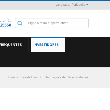
Português
ara nós
825550
FREQUENTES
INVESTIDORES
Home
Investidores
Informações de Receita Mensal