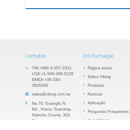
Contatos
Em formação
Plano
Produtos importantes: Resistor
TW:+886-3-597-2931
Página inicial
05
vo –
de Chip de Precisão em Filme
USA:+1-949-398-5228
Sobre Viking
SEP
EMEA:+39-334-
Fino de Nitreto de Tântalo (TaN
3825550
Produtos
2022
- Série TAR
o por
sales@viking.com.tw
Notícias
dentes.
O filme de TaN (nitreto de tântalo) é uma
a tensão.
camada de barreira de pentóxido de
Aplicação
No.70, Guangfu N.
ull-up e
tântalo impermeável à umidade que pod
Rd., Hukou Township,
Perguntas Frequentes
resistir a alta umidade relativa. TaN é
Hsinchu County, 303,
muito mais robusto para...
Investidores
Taiwan
CONTATO
consulte Mais informação