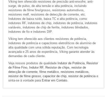
Viking tem oferecido resistores de precisão anti-enxofre, anti-
surge, de pulso, de alta tensão e alta potência, incluindo
resistores de filme fino/grosso, resistores automotivos,
resistores melf, resistores de detecção de corrente, etc.
Indutores de baixa ruído, baixa TC e alta potência, como
indutores RF, indutores de chip, indutores de potência, indutores
variáveis, indutores de chip de ferrite, indutores blindados,
indutores de fio e indutores DIP.
Viking tem oferecido aos clientes resistores de potência,
indutores de potência e capacitores eletrolíticos de alumínio de
alta qualidade com uma sólida reputação. Com tecnologia
avançada e 25 anos de experiência, Viking garante atender às
demandas de cada cliente.
Veja nossos produtos de qualidade
Indutor de Potência
,
Resistor
de Filme Fino
,
Indutor RF
,
Resistor de chips
,
resistor de
detecção de corrente
,
filme metálico
,
resistores metálicos
,
resistor de filme grosso
,
capacitor de chip
,
resistor de potência
e
sinta-se à vontade para
Entrar em Contato
.