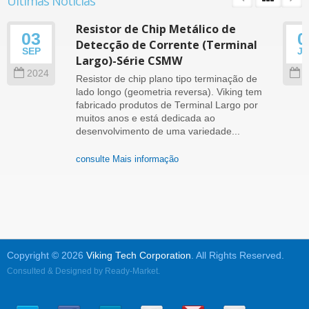
Últimas Notícias
Resistor de Chip Metálico de
03
0
Detecção de Corrente (Terminal
SEP
J
Largo)-Série CSMW
2024
2
Resistor de chip plano tipo terminação de
lado longo (geometria reversa). Viking tem
fabricado produtos de Terminal Largo por
muitos anos e está dedicada ao
desenvolvimento de uma variedade...
consulte Mais informação
Copyright © 2026
Viking Tech Corporation
. All Rights Reserved.
Consulted & Designed by
Ready-Market
.