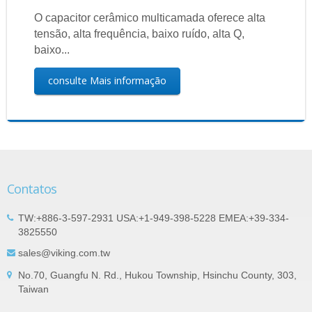
O capacitor cerâmico multicamada oferece alta
tensão, alta frequência, baixo ruído, alta Q,
baixo...
consulte Mais informação
Contatos
TW:+886-3-597-2931 USA:+1-949-398-5228 EMEA:+39-334-
3825550
sales@viking.com.tw
No.70, Guangfu N. Rd., Hukou Township, Hsinchu County, 303,
Taiwan