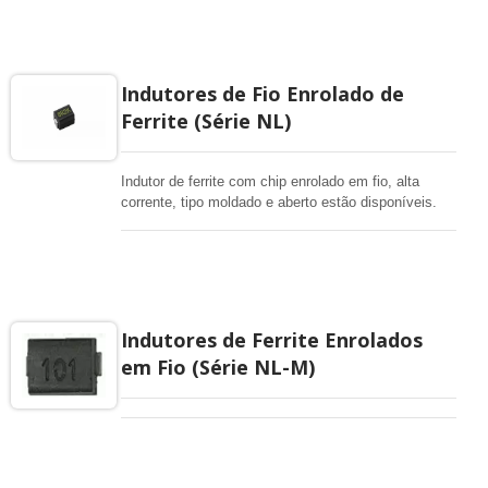
os tipos de dispositivos eletrônicos, computação,
conversores.
Indutores de Fio Enrolado de
Ferrite (Série NL)
Indutor de ferrite com chip enrolado em fio, alta
corrente, tipo moldado e aberto estão disponíveis.
Tamanho pequeno até 0603, alta soldabilidade por
soldagem a fluxo ou ferro de solda, soldagem por
onda. Altamente resistente a choques mecânicos e
pressão. Altamente confiável em ambientes de
mudanças súbitas de temperatura e umidade.
Características super Q.
Indutores de Ferrite Enrolados
em Fio (Série NL-M)