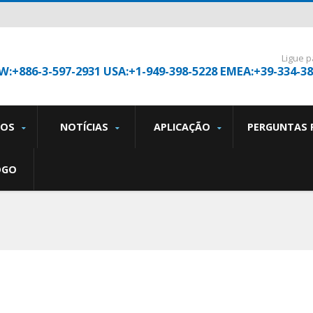
Ligue p
W:+886-3-597-2931 USA:+1-949-398-5228 EMEA:+39-334-3
TOS
NOTÍCIAS
APLICAÇÃO
PERGUNTAS 
OGO