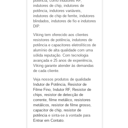
potência, como indutores RF,
indutores de chip, indutores de
potência, indutores variáveis,
indutores de chip de ferrite, indutores
blindados, indutores de fio e indutores
DIP.
Viking tem oferecido aos clientes
resistores de potência, indutores de
potência e capacitores eletrolíticos de
alumínio de alta qualidade com uma
sólida reputação. Com tecnologia
avançada e 25 anos de experiência,
Viking garante atender às demandas
de cada cliente.
Veja nossos produtos de qualidade
Indutor de Potência
,
Resistor de
Filme Fino
,
Indutor RF
,
Resistor de
chips
,
resistor de detecção de
corrente
,
filme metálico
,
resistores
metálicos
,
resistor de filme grosso
,
capacitor de chip
,
resistor de
potência
e sinta-se à vontade para
Entrar em Contato
.