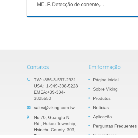
MELF. Detecção de corrente,...
Contatos
Em formação
Plano
Produtos importantes: Resistor
TW:+886-3-597-2931
Página inicial
05
vo –
de Chip de Precisão em Filme
USA:+1-949-398-5228
Sobre Viking
SEP
EMEA:+39-334-
Fino de Nitreto de Tântalo (TaN
3825550
Produtos
2022
- Série TAR
o por
sales@viking.com.tw
Notícias
dentes.
O filme de TaN (nitreto de tântalo) é uma
a tensão.
camada de barreira de pentóxido de
Aplicação
No.70, Guangfu N.
ull-up e
tântalo impermeável à umidade que pod
Rd., Hukou Township,
Perguntas Frequentes
resistir a alta umidade relativa. TaN é
Hsinchu County, 303,
muito mais robusto para...
Investidores
Taiwan