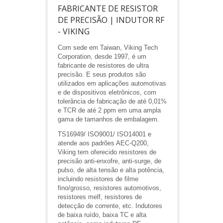
FABRICANTE DE RESISTOR
DE PRECISÃO | INDUTOR RF
- VIKING
Com sede em Taiwan, Viking Tech
Corporation, desde 1997, é um
fabricante de resistores de ultra
precisão. E seus produtos são
utilizados em aplicações automotivas
e de dispositivos eletrônicos, com
tolerância de fabricação de até 0,01%
e TCR de até 2 ppm em uma ampla
gama de tamanhos de embalagem.
TS16949/ ISO9001/ ISO14001 e
atende aos padrões AEC-Q200,
Viking tem oferecido resistores de
precisão anti-enxofre, anti-surge, de
pulso, de alta tensão e alta potência,
incluindo resistores de filme
fino/grosso, resistores automotivos,
resistores melf, resistores de
detecção de corrente, etc. Indutores
de baixa ruído, baixa TC e alta