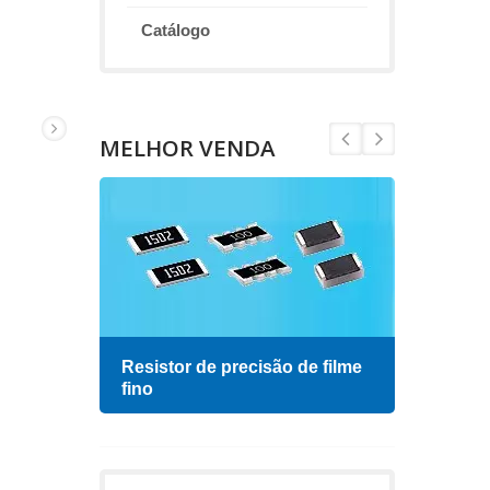
Catálogo
MELHOR VENDA
Resistor de precisão de filme
Indu
fino