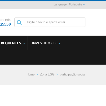
Português
ara nós
825550
FREQUENTES
INVESTIDORES
Home
Zona ESG
participação social