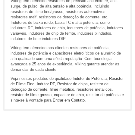
Viking tem oferecido resistores de precisão anti-enxofre, anti-
surge, de pulso, de alta tensão e alta potência, incluindo
resistores de filme fino/grosso, resistores automotivos,
resistores melf, resistores de detecção de corrente, etc.
Indutores de baixa ruído, baixa TC e alta potência, como
indutores RF, indutores de chip, indutores de potência, indutores
variáveis, indutores de chip de ferrite, indutores blindados,
indutores de fio e indutores DIP.
Viking tem oferecido aos clientes resistores de potência,
indutores de potência e capacitores eletrolíticos de alumínio de
alta qualidade com uma sólida reputação. Com tecnologia
avançada e 25 anos de experiência, Viking garante atender às
demandas de cada cliente.
Veja nossos produtos de qualidade
Indutor de Potência
,
Resistor
de Filme Fino
,
Indutor RF
,
Resistor de chips
,
resistor de
detecção de corrente
,
filme metálico
,
resistores metálicos
,
resistor de filme grosso
,
capacitor de chip
,
resistor de potência
e
sinta-se à vontade para
Entrar em Contato
.