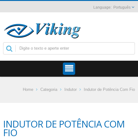
Português
Home
Categoria
Indutor
Indutor de Potência Com Fio
INDUTOR DE POTÊNCIA COM
FIO