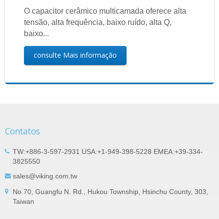
O capacitor cerâmico multicamada oferece alta
tensão, alta frequência, baixo ruído, alta Q,
baixo...
consulte Mais informação
Contatos
TW:+886-3-597-2931 USA:+1-949-398-5228 EMEA:+39-334-
3825550
sales@viking.com.tw
No.70, Guangfu N. Rd., Hukou Township, Hsinchu County, 303,
Taiwan