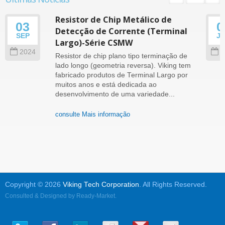
Resistor de Chip Metálico de
03
0
Detecção de Corrente (Terminal
SEP
J
Largo)-Série CSMW
2024
2
Resistor de chip plano tipo terminação de
lado longo (geometria reversa). Viking tem
fabricado produtos de Terminal Largo por
muitos anos e está dedicada ao
desenvolvimento de uma variedade...
consulte Mais informação
Copyright © 2026
Viking Tech Corporation
. All Rights Reserved.
Consulted & Designed by
Ready-Market
.