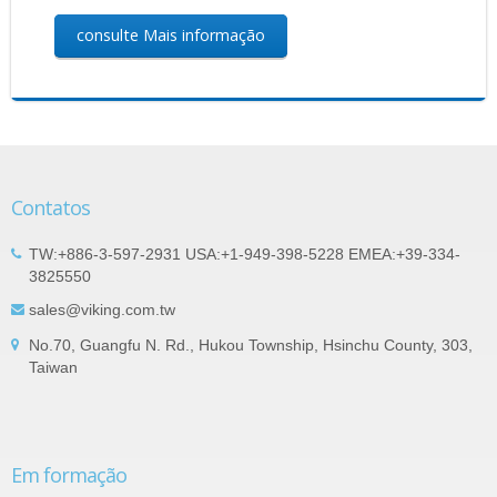
consulte Mais informação
Contatos
TW:+886-3-597-2931 USA:+1-949-398-5228 EMEA:+39-334-
3825550
sales@viking.com.tw
No.70, Guangfu N. Rd., Hukou Township, Hsinchu County, 303,
Taiwan
Em formação