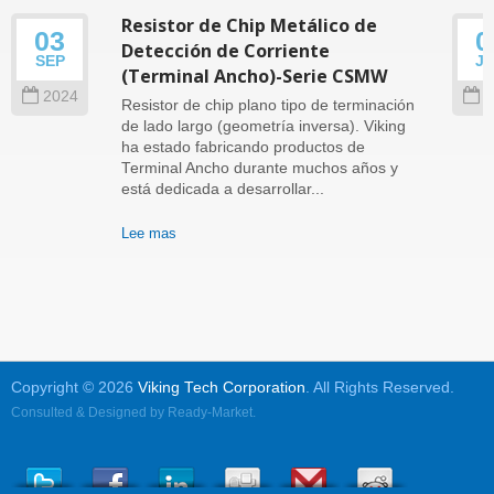
Resistor de Chip Metálico de
03
0
Detección de Corriente
SEP
J
(Terminal Ancho)-Serie CSMW
2024
2
Resistor de chip plano tipo de terminación
de lado largo (geometría inversa). Viking
ha estado fabricando productos de
Terminal Ancho durante muchos años y
está dedicada a desarrollar...
Lee mas
Copyright © 2026
Viking Tech Corporation
. All Rights Reserved.
Consulted & Designed by
Ready-Market
.