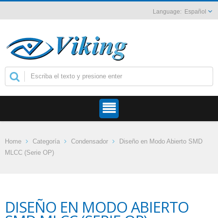
Español
Home
Categoría
Condensador
Diseño en Modo Abierto SMD
MLCC (Serie OP)
DISEÑO EN MODO ABIERTO