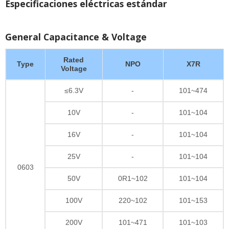
Especificaciones eléctricas estándar
General Capacitance & Voltage
Rated
Type
NPO
X7R
Voltage
≤6.3V
-
101~474
10V
-
101~104
16V
-
101~104
25V
-
101~104
0603
50V
0R1~102
101~104
100V
220~102
101~153
200V
101~471
101~103