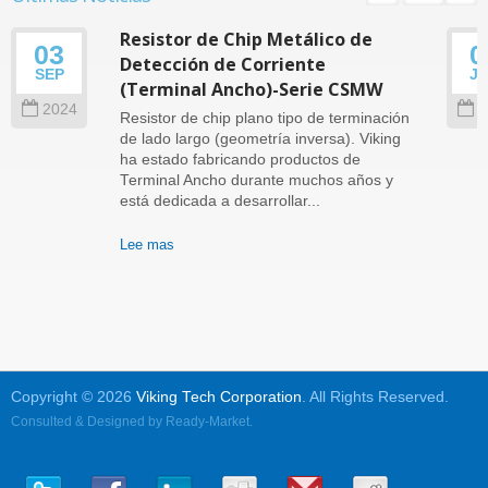
Resistor de Chip Metálico de
03
0
Detección de Corriente
SEP
J
(Terminal Ancho)-Serie CSMW
2024
2
Resistor de chip plano tipo de terminación
de lado largo (geometría inversa). Viking
ha estado fabricando productos de
Terminal Ancho durante muchos años y
está dedicada a desarrollar...
Lee mas
Copyright © 2026
Viking Tech Corporation
. All Rights Reserved.
Consulted & Designed by
Ready-Market
.