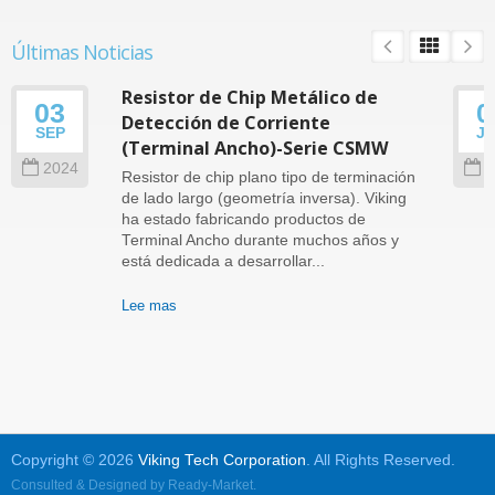
Últimas Noticias
Resistor de Chip Metálico de
03
0
Detección de Corriente
SEP
J
(Terminal Ancho)-Serie CSMW
2024
2
Resistor de chip plano tipo de terminación
de lado largo (geometría inversa). Viking
ha estado fabricando productos de
Terminal Ancho durante muchos años y
está dedicada a desarrollar...
Lee mas
Copyright © 2026
Viking Tech Corporation
. All Rights Reserved.
Consulted & Designed by
Ready-Market
.