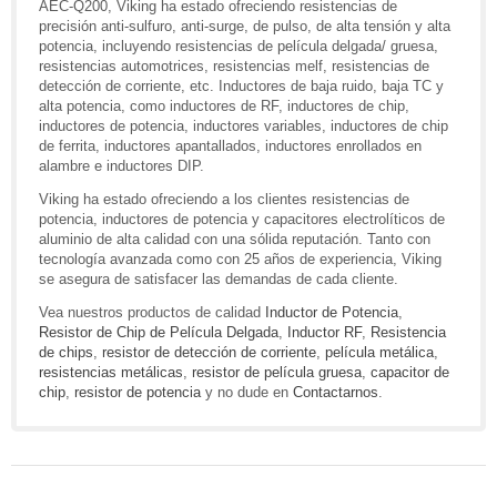
AEC-Q200, Viking ha estado ofreciendo resistencias de
precisión anti-sulfuro, anti-surge, de pulso, de alta tensión y alta
potencia, incluyendo resistencias de película delgada/ gruesa,
resistencias automotrices, resistencias melf, resistencias de
detección de corriente, etc. Inductores de baja ruido, baja TC y
alta potencia, como inductores de RF, inductores de chip,
inductores de potencia, inductores variables, inductores de chip
de ferrita, inductores apantallados, inductores enrollados en
alambre e inductores DIP.
Viking ha estado ofreciendo a los clientes resistencias de
potencia, inductores de potencia y capacitores electrolíticos de
aluminio de alta calidad con una sólida reputación. Tanto con
tecnología avanzada como con 25 años de experiencia, Viking
se asegura de satisfacer las demandas de cada cliente.
Vea nuestros productos de calidad
Inductor de Potencia
,
Resistor de Chip de Película Delgada
,
Inductor RF
,
Resistencia
de chips
,
resistor de detección de corriente
,
película metálica
,
resistencias metálicas
,
resistor de película gruesa
,
capacitor de
chip
,
resistor de potencia
y no dude en
Contactarnos
.