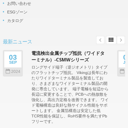
お問い合わせ
ESGゾーン
カタログ
最新ニュース
電流検出金属チップ抵抗（ワイドタ
03
0
ーミナル）-CSMWシリーズ
SEP
J
ロングサイド端子（逆ジオメトリ）タイプ
2024
2
のフラットチップ抵抗。 Vikingは長年にわ
たりワイドターミナル製品を製造してお
り、さまざまなワイドターミナル製品の開
発に専念しています。 端子電極を短辺から
長辺に変更することで、PCBへの熱放散を
強化し、高出力定格を改善できます。 ワイ
ド電極構造は良好な熱サイクル性能をサポ
ートします。 金属箔構造は安定した低
TCR性能を保証し、RoHS要件を満たすPb
フリーです。