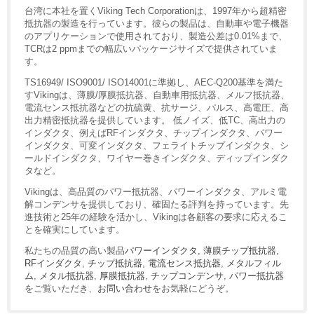
台湾に本社を置くViking Tech Corporationは、1997年から超精密
抵抗器の製造を行っています。彼らの製品は、自動車や電子機器
のアプリケーションで使用されており、製造公差は0.01%まで、
TCRは2 ppmまでの幅広いパッケージサイズで提供されていま
す。
TS16949/ ISO9001/ ISO14001に準拠し、AEC-Q200基準を満た
すVikingは、薄膜/厚膜抵抗器、自動車用抵抗器、メルフ抵抗器、
電流センス抵抗器などの抗硫黄、抗サージ、パルス、高電圧、高
出力精密抵抗器を提供しています。 低ノイズ、低TC、高出力の
インダクタ、例えばRFインダクタ、チップインダクタ、パワー
インダクタ、可変インダクタ、フェライトチップインダクタ、シ
ールドインダクタ、ワイヤー巻きインダクタ、ディップインダク
タなど。
Vikingは、高品質のパワー抵抗器、パワーインダクタ、アルミ電
解コンデンサを提供しており、確固たる評判を持っています。先
進技術と25年の経験を活かし、Vikingは各顧客の要求に応えるこ
とを確実にしています。
私たちの品質の高い製品
パワーインダクタ
,
薄膜チップ抵抗器
,
RFインダクタ
,
チップ抵抗器
,
電流センス抵抗器
,
メタルフィル
ム
,
メタル抵抗器
,
厚膜抵抗器
,
チップコンデンサ
,
パワー抵抗器
をご覧いただき、
お問い合わせ
をお気軽にどうぞ。