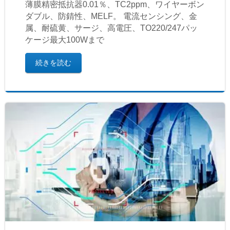
薄膜精密抵抗器0.01％、TC2ppm、ワイヤーボン
ダブル、防錆性、MELF。 電流センシング、金
属、耐硫黄、サージ、高電圧、TO220/247パッ
ケージ最大100Wまで
続きを読む