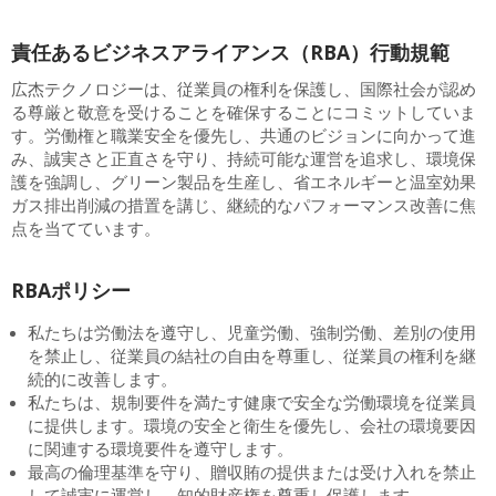
責任あるビジネスアライアンス（RBA）行動規範
広杰テクノロジーは、従業員の権利を保護し、国際社会が認め
る尊厳と敬意を受けることを確保することにコミットしていま
す。労働権と職業安全を優先し、共通のビジョンに向かって進
み、誠実さと正直さを守り、持続可能な運営を追求し、環境保
護を強調し、グリーン製品を生産し、省エネルギーと温室効果
ガス排出削減の措置を講じ、継続的なパフォーマンス改善に焦
点を当てています。
RBAポリシー
私たちは労働法を遵守し、児童労働、強制労働、差別の使用
を禁止し、従業員の結社の自由を尊重し、従業員の権利を継
続的に改善します。
私たちは、規制要件を満たす健康で安全な労働環境を従業員
に提供します。環境の安全と衛生を優先し、会社の環境要因
に関連する環境要件を遵守します。
最高の倫理基準を守り、贈収賄の提供または受け入れを禁止
して誠実に運営し、知的財産権を尊重し保護します。