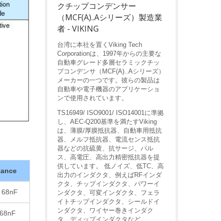
クチップコンデンサー
（MCF(A)..Aシリーズ）製造業
者 - VIKING
台湾に本社を置くViking Tech
Corporationは、1997年からの主要な
自動車グレード多層セラミックチッ
プコンデンサ（MCF(A)..Aシリーズ）
メーカーの一つです。彼らの製品は
自動車や電子機器のアプリケーショ
ンで使用されています。
TS16949/ ISO9001/ ISO14001に準拠
し、AEC-Q200基準を満たすViking
は、薄膜/厚膜抵抗器、自動車用抵抗
器、メルフ抵抗器、電流センス抵抗
器などの抗硫黄、抗サージ、パル
ス、高電圧、高出力精密抵抗器を提
供しています。 低ノイズ、低TC、高
tance
出力のインダクタ、例えばRFインダ
クタ、チップインダクタ、パワーイ
 68nF
ンダクタ、可変インダクタ、フェラ
イトチップインダクタ、シールドイ
ンダクタ、ワイヤー巻きインダク
 68nF
タ、ディップインダクタなど。