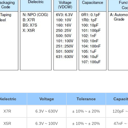
ielectric
Voltage
Tolerance
Capaci
X7R
6.3V ~ 630V
± 10% ~ ± 20%
120pF ~
X5R
6.3V ~ 100V
± 10% ~ ± 20%
47nF ~