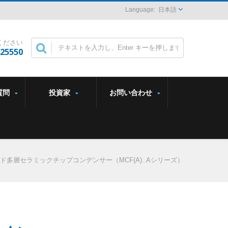
日本語
ください
825550
質問
投資家
お問い合わせ
多層セラミックチップコンデンサー（MCF(A)..Aシリーズ）