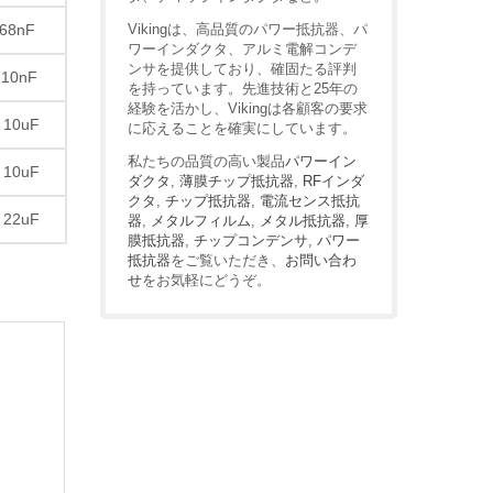
Vikingは、高品質のパワー抵抗器、パ
 68nF
ワーインダクタ、アルミ電解コンデ
ンサを提供しており、確固たる評判
 10nF
を持っています。先進技術と25年の
経験を活かし、Vikingは各顧客の要求
 10uF
に応えることを確実にしています。
私たちの品質の高い製品
パワーイン
 10uF
ダクタ
,
薄膜チップ抵抗器
,
RFインダ
クタ
,
チップ抵抗器
,
電流センス抵抗
 22uF
器
,
メタルフィルム
,
メタル抵抗器
,
厚
膜抵抗器
,
チップコンデンサ
,
パワー
抵抗器
をご覧いただき、
お問い合わ
せ
をお気軽にどうぞ。