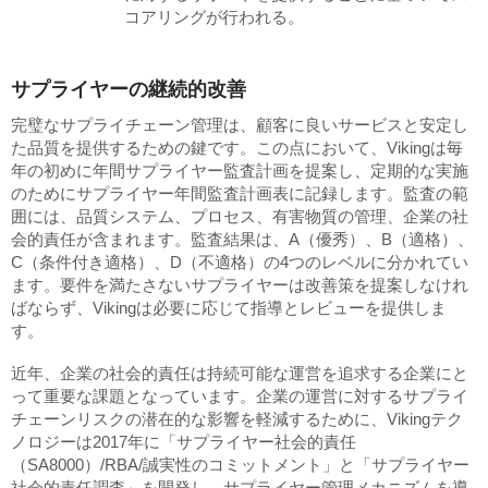
コアリングが行われる。
サプライヤーの継続的改善
完璧なサプライチェーン管理は、顧客に良いサービスと安定し
た品質を提供するための鍵です。この点において、Vikingは毎
年の初めに年間サプライヤー監査計画を提案し、定期的な実施
のためにサプライヤー年間監査計画表に記録します。監査の範
囲には、品質システム、プロセス、有害物質の管理、企業の社
会的責任が含まれます。監査結果は、A（優秀）、B（適格）、
C（条件付き適格）、D（不適格）の4つのレベルに分かれてい
ます。要件を満たさないサプライヤーは改善策を提案しなけれ
ばならず、Vikingは必要に応じて指導とレビューを提供しま
す。
近年、企業の社会的責任は持続可能な運営を追求する企業にと
って重要な課題となっています。企業の運営に対するサプライ
チェーンリスクの潜在的な影響を軽減するために、Vikingテク
ノロジーは2017年に「サプライヤー社会的責任
（SA8000）/RBA/誠実性のコミットメント」と「サプライヤー
社会的責任調査」を開発し、サプライヤー管理メカニズムを導