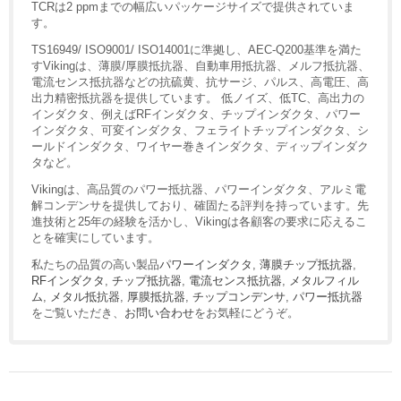
TCRは2 ppmまでの幅広いパッケージサイズで提供されていま
す。
TS16949/ ISO9001/ ISO14001に準拠し、AEC-Q200基準を満た
すVikingは、薄膜/厚膜抵抗器、自動車用抵抗器、メルフ抵抗器、
電流センス抵抗器などの抗硫黄、抗サージ、パルス、高電圧、高
出力精密抵抗器を提供しています。 低ノイズ、低TC、高出力の
インダクタ、例えばRFインダクタ、チップインダクタ、パワー
インダクタ、可変インダクタ、フェライトチップインダクタ、シ
ールドインダクタ、ワイヤー巻きインダクタ、ディップインダク
タなど。
Vikingは、高品質のパワー抵抗器、パワーインダクタ、アルミ電
解コンデンサを提供しており、確固たる評判を持っています。先
進技術と25年の経験を活かし、Vikingは各顧客の要求に応えるこ
とを確実にしています。
私たちの品質の高い製品
パワーインダクタ
,
薄膜チップ抵抗器
,
RFインダクタ
,
チップ抵抗器
,
電流センス抵抗器
,
メタルフィル
ム
,
メタル抵抗器
,
厚膜抵抗器
,
チップコンデンサ
,
パワー抵抗器
をご覧いただき、
お問い合わせ
をお気軽にどうぞ。