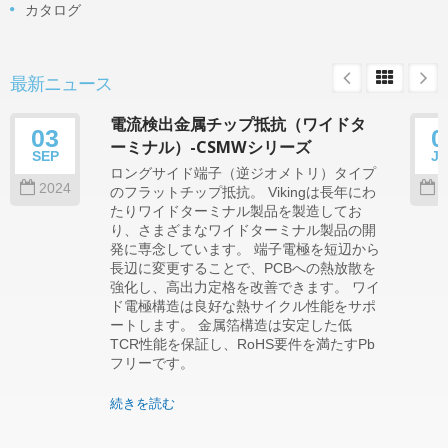
カタログ
最新ニュース
電流検出金属チップ抵抗（ワイドタ
03
0
ーミナル）-CSMWシリーズ
SEP
J
ロングサイド端子（逆ジオメトリ）タイプ
2024
2
のフラットチップ抵抗。 Vikingは長年にわ
たりワイドターミナル製品を製造してお
り、さまざまなワイドターミナル製品の開
発に専念しています。 端子電極を短辺から
長辺に変更することで、PCBへの熱放散を
強化し、高出力定格を改善できます。 ワイ
ド電極構造は良好な熱サイクル性能をサポ
ートします。 金属箔構造は安定した低
TCR性能を保証し、RoHS要件を満たすPb
フリーです。
続きを読む