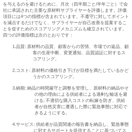
を与えるのを避けるために、月次（四半期ごと/半年ごと）で会
社に承認された主要な原材料サプライヤーを評価します。評価
項目には4つの指標が含まれています。不遵守に対してポイント
を減点するだけでなく、サプライヤーが自己改善を提案するこ
とを促すためのスコアリングメカニズムも確立されています。
四つの評価指標は次のとおりです：
1.品質: 原材料の品質、顧客からの苦情、市場での返品、顧
客の生産中断、変更通知、品質認証に対するス
コアリング。
2.コスト: 原材料の価格引き下げが目標を満たしているかど
うかのスコアリング。
3.納期: 納品の時間厳守と調整を管理し、原材料の納品やそ
の他の理由による供給者による過剰な輸送を避
ける; 不適切な購入コストの転嫁を防ぎ、供給
者が自然災害に遭遇した際に緊急事態に対応で
きるようにする。
4.サービス: 供給者が品質関連の報告書を納品し、緊急事態
に対するサポートを提供することに基づいてス