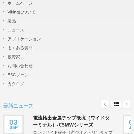
ホームページ
Vikingについて
製品
ニュース
アプリケーション
よくある質問
投資家
お問い合わせ
ESGゾーン
カタログ
最新ニュース
電流検出金属チップ抵抗（ワイドタ
03
0
ーミナル）-CSMWシリーズ
SEP
J
ロングサイド端子（逆ジオメトリ）タイプ