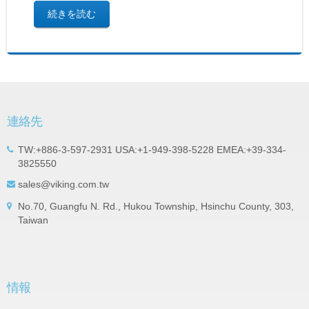
続きを読む
連絡先
TW:+886-3-597-2931 USA:+1-949-398-5228 EMEA:+39-334-
3825550
sales@viking.com.tw
No.70, Guangfu N. Rd., Hukou Township, Hsinchu County, 303,
Taiwan
情報