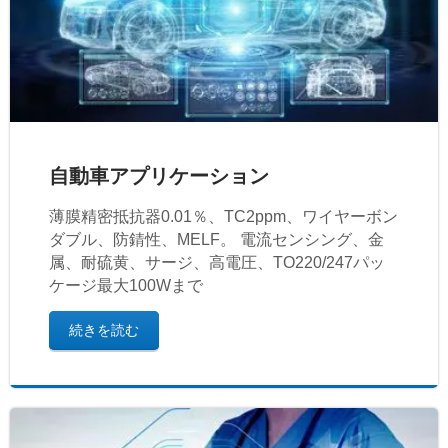
自動車アプリケーション
薄膜精密抵抗器0.01％、TC2ppm、ワイヤーボン
ダブル、防錆性、MELF。 電流センシング、金
属、耐硫黄、サージ、高電圧、TO220/247パッ
ケージ最大100Wまで
続きを読む