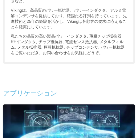
タなど。
Vikingは、高品質のパワー抵抗器、パワーインダクタ、アルミ電
解コンデンサを提供しており、確固たる評判を持っています。先
進技術と25年の経験を活かし、Vikingは各顧客の要求に応えるこ
とを確実にしています。
私たちの品質の高い製品
パワーインダクタ
,
薄膜チップ抵抗器
,
RFインダクタ
,
チップ抵抗器
,
電流センス抵抗器
,
メタルフィル
ム
,
メタル抵抗器
,
厚膜抵抗器
,
チップコンデンサ
,
パワー抵抗器
をご覧いただき、
お問い合わせ
をお気軽にどうぞ。
アプリケーション