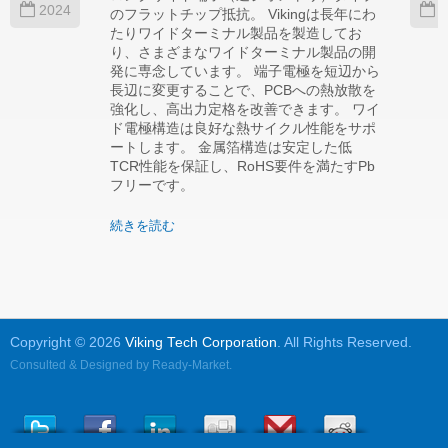
2024
2
のフラットチップ抵抗。 Vikingは長年にわ
たりワイドターミナル製品を製造してお
り、さまざまなワイドターミナル製品の開
発に専念しています。 端子電極を短辺から
長辺に変更することで、PCBへの熱放散を
強化し、高出力定格を改善できます。 ワイ
ド電極構造は良好な熱サイクル性能をサポ
ートします。 金属箔構造は安定した低
TCR性能を保証し、RoHS要件を満たすPb
フリーです。
続きを読む
Copyright © 2026
Viking Tech Corporation
. All Rights Reserved.
Consulted & Designed by
Ready-Market
.