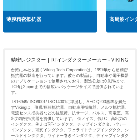
薄膜精密抵抗器
高周波インダ
精密レジスター | RFインダクターメーカー - VIKING
台湾に本社を置くViking Tech Corporationは、1997年から超精密
抵抗器の製造を行っています。彼らの製品は、自動車や電子機器
のアプリケーションで使用されており、製造公差は0.01%まで、
TCRは2 ppmまでの幅広いパッケージサイズで提供されていま
す。
TS16949/ ISO9001/ ISO14001に準拠し、AEC-Q200基準を満た
すVikingは、薄膜/厚膜抵抗器、自動車用抵抗器、メルフ抵抗器、
電流センス抵抗器などの抗硫黄、抗サージ、パルス、高電圧、高
出力精密抵抗器を提供しています。 低ノイズ、低TC、高出力の
インダクタ、例えばRFインダクタ、チップインダクタ、パワー
インダクタ、可変インダクタ、フェライトチップインダクタ、シ
ールドインダクタ、ワイヤー巻きインダクタ、ディップインダク