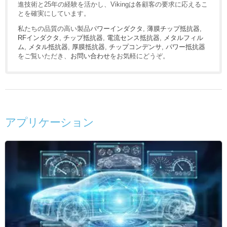
進技術と25年の経験を活かし、Vikingは各顧客の要求に応えるこ
とを確実にしています。
私たちの品質の高い製品
パワーインダクタ
,
薄膜チップ抵抗器
,
RFインダクタ
,
チップ抵抗器
,
電流センス抵抗器
,
メタルフィル
ム
,
メタル抵抗器
,
厚膜抵抗器
,
チップコンデンサ
,
パワー抵抗器
をご覧いただき、
お問い合わせ
をお気軽にどうぞ。
アプリケーション