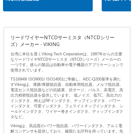
リードワイヤーNTCDサーミスタ（NTCDシリー
ズ）メーカー - VIKING
台湾に本社を置くViking Tech Corporationは、1997年からの主要
なリードワイヤNTCDサーミスタ（NTCDシリーズ）メーカーの
一つです。彼らの製品は自動車や電子機器のアプリケーションで
使用されています。
TS16949/ ISO9001/ ISO14001に準拠し、AEC-Q200基準を満た
すVikingは、薄膜/厚膜抵抗器、自動車用抵抗器、メルフ抵抗器、
電流センス抵抗器などの抗硫黄、抗サージ、パルス、高電圧、高
出力精密抵抗器を提供しています。 低ノイズ、低TC、高出力の
インダクタ、例えばRFインダクタ、チップインダクタ、パワー
インダクタ、可変インダクタ、フェライトチップインダクタ、シ
ールドインダクタ、ワイヤー巻きインダクタ、ディップインダク
タなど。
Vikingは、高品質のパワー抵抗器、パワーインダクタ、アルミ電
解コンデンサを提供しており、確固たる評判を持っています。先