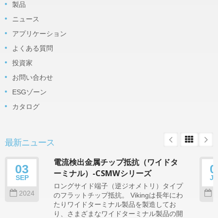
製品
ニュース
アプリケーション
よくある質問
投資家
お問い合わせ
ESGゾーン
カタログ
最新ニュース
電流検出金属チップ抵抗（ワイドタ
03
0
ーミナル）-CSMWシリーズ
SEP
J
ロングサイド端子（逆ジオメトリ）タイプ
2024
2
のフラットチップ抵抗。 Vikingは長年にわ
たりワイドターミナル製品を製造してお
り、さまざまなワイドターミナル製品の開