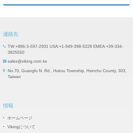
連絡先
TW:+886-3-597-2931 USA:+1-949-398-5228 EMEA:+39-334-
3825550
sales@viking.com.tw
No.70, Guangfu N. Rd., Hukou Township, Hsinchu County, 303,
Taiwan
情報
ホームページ
Vikingについて