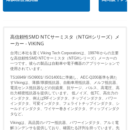
高信頼性SMD NTCサーミスタ（NTGHシリーズ）メ
ーカー - VIKING
台湾に本社を置くViking Tech Corporationは、1997年からの主要
な高信頼性SMD NTCサーミスタ（NTGHシリーズ）メーカーの
一つです。彼らの製品は自動車や電子機器のアプリケーションで
使用されています。
TS16949/ ISO9001/ ISO14001に準拠し、AEC-Q200基準を満た
すVikingは、薄膜/厚膜抵抗器、自動車用抵抗器、メルフ抵抗器、
電流センス抵抗器などの抗硫黄、抗サージ、パルス、高電圧、高
出力精密抵抗器を提供しています。 低ノイズ、低TC、高出力の
インダクタ、例えばRFインダクタ、チップインダクタ、パワー
インダクタ、可変インダクタ、フェライトチップインダクタ、シ
ールドインダクタ、ワイヤー巻きインダクタ、ディップインダク
タなど。
Vikingは、高品質のパワー抵抗器、パワーインダクタ、アルミ電
解コンデンサを提供しており、確固たる評判を持っています。先