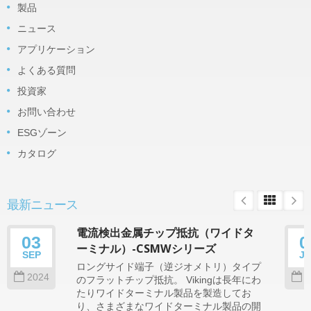
製品
ニュース
アプリケーション
よくある質問
投資家
お問い合わせ
ESGゾーン
カタログ
最新ニュース
電流検出金属チップ抵抗（ワイドタ
03
0
ーミナル）-CSMWシリーズ
SEP
J
ロングサイド端子（逆ジオメトリ）タイプ
2024
2
のフラットチップ抵抗。 Vikingは長年にわ
たりワイドターミナル製品を製造してお
り、さまざまなワイドターミナル製品の開