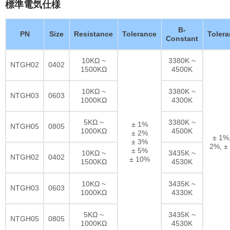
標準電気仕様
B-
PN
Size
Resistance
Tolerance
Toler
Constant
10KΩ ~
3380K ~
NTGH02
0402
1500KΩ
4500K
10KΩ ~
3380K ~
NTGH03
0603
1000KΩ
4300K
5KΩ ~
3380K ~
± 1%
NTGH05
0805
1000KΩ
4500K
± 2%
± 1%,
± 3%
2%, ±
± 5%
10KΩ ~
3435K ~
NTGH02
0402
± 10%
1500KΩ
4530K
10KΩ ~
3435K ~
NTGH03
0603
1000KΩ
4330K
5KΩ ~
3435K ~
NTGH05
0805
1000KΩ
4530K