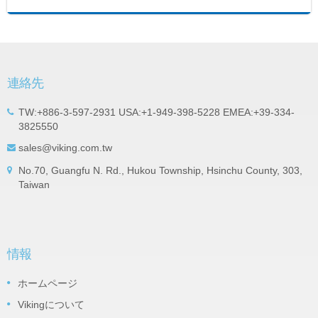
連絡先
TW:+886-3-597-2931 USA:+1-949-398-5228 EMEA:+39-334-
3825550
sales@viking.com.tw
No.70, Guangfu N. Rd., Hukou Township, Hsinchu County, 303,
Taiwan
情報
ホームページ
Vikingについて