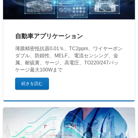
自動車アプリケーション
薄膜精密抵抗器0.01％、TC2ppm、ワイヤーボン
ダブル、防錆性、MELF。 電流センシング、金
属、耐硫黄、サージ、高電圧、TO220/247パッ
ケージ最大100Wまで
続きを読む