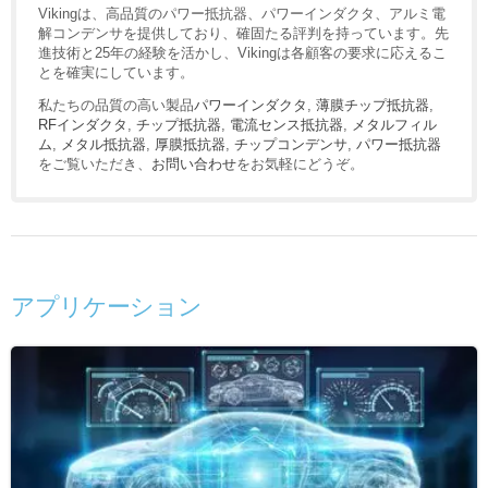
Vikingは、高品質のパワー抵抗器、パワーインダクタ、アルミ電
解コンデンサを提供しており、確固たる評判を持っています。先
進技術と25年の経験を活かし、Vikingは各顧客の要求に応えるこ
とを確実にしています。
私たちの品質の高い製品
パワーインダクタ
,
薄膜チップ抵抗器
,
RFインダクタ
,
チップ抵抗器
,
電流センス抵抗器
,
メタルフィル
ム
,
メタル抵抗器
,
厚膜抵抗器
,
チップコンデンサ
,
パワー抵抗器
をご覧いただき、
お問い合わせ
をお気軽にどうぞ。
アプリケーション