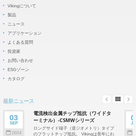
Vikingについて
製品
ニュース
アプリケーション
よくある質問
投資家
お問い合わせ
ESGゾーン
カタログ
最新ニュース
電流検出金属チップ抵抗（ワイドタ
03
0
ーミナル）-CSMWシリーズ
SEP
J
ロングサイド端子（逆ジオメトリ）タイプ
2024
2
のフラットチップ抵抗。 Vikingは長年にわ