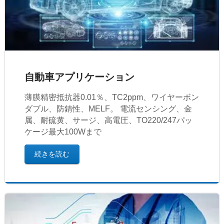
自動車アプリケーション
薄膜精密抵抗器0.01％、TC2ppm、ワイヤーボン
ダブル、防錆性、MELF。 電流センシング、金
属、耐硫黄、サージ、高電圧、TO220/247パッ
ケージ最大100Wまで
続きを読む