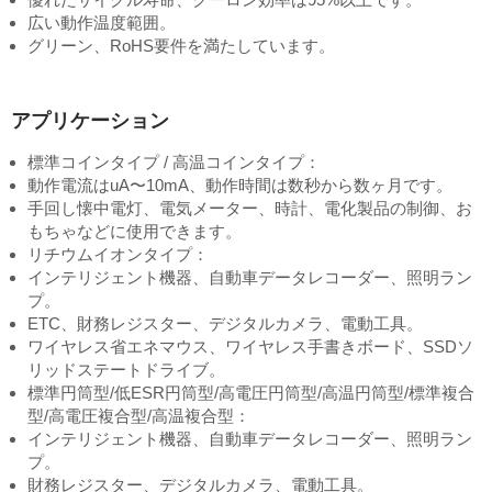
広い動作温度範囲。
グリーン、RoHS要件を満たしています。
アプリケーション
標準コインタイプ / 高温コインタイプ：
動作電流はuA〜10mA、動作時間は数秒から数ヶ月です。
手回し懐中電灯、電気メーター、時計、電化製品の制御、お
もちゃなどに使用できます。
リチウムイオンタイプ：
インテリジェント機器、自動車データレコーダー、照明ラン
プ。
ETC、財務レジスター、デジタルカメラ、電動工具。
ワイヤレス省エネマウス、ワイヤレス手書きボード、SSDソ
リッドステートドライブ。
標準円筒型/低ESR円筒型/高電圧円筒型/高温円筒型/標準複合
型/高電圧複合型/高温複合型：
インテリジェント機器、自動車データレコーダー、照明ラン
プ。
財務レジスター、デジタルカメラ、電動工具。