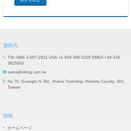
連絡先
TW:+886-3-597-2931 USA:+1-949-398-5228 EMEA:+39-334-
3825550
sales@viking.com.tw
No.70, Guangfu N. Rd., Hukou Township, Hsinchu County, 303,
Taiwan
情報
ホームページ