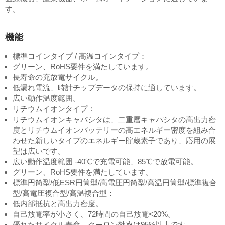
す。
機能
標準コインタイプ / 高温コインタイプ：
グリーン、RoHS要件を満たしています。
長寿命の充放電サイクル。
低漏れ電流、時計チップデータの保持に適しています。
広い動作温度範囲。
リチウムイオンタイプ：
リチウムイオンキャパシタは、二重層キャパシタの高出力密
度とリチウムイオンバッテリーの高エネルギー密度を組み合
わせた新しいタイプのエネルギー貯蔵素子であり、応用の展
望は広いです。
広い動作温度範囲 -40℃で充電可能、85℃で放電可能。
グリーン、RoHS要件を満たしています。
標準円筒型/低ESR円筒型/高電圧円筒型/高温円筒型/標準複合
型/高電圧複合型/高温複合型：
低内部抵抗と高出力密度。
自己放電率が小さく、72時間の自己放電<20%。
優れたサイクル寿命、クーロン効率は95%以上です。