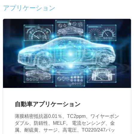
アプリケーション
自動車アプリケーション
薄膜精密抵抗器0.01％、TC2ppm、ワイヤーボン
ダブル、防錆性、MELF。 電流センシング、金
属、耐硫黄、サージ、高電圧、TO220/247パッ