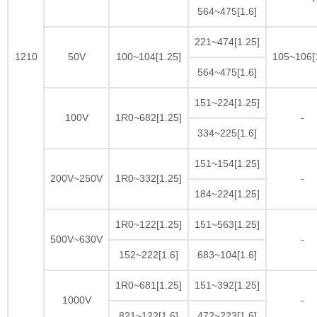
564~475[1.6]
221~474[1.25]
1210
50V
100~104[1.25]
105~106[1
564~475[1.6]
151~224[1.25]
100V
1R0~682[1.25]
-
334~225[1.6]
151~154[1.25]
200V~250V
1R0~332[1.25]
-
184~224[1.25]
1R0~122[1.25]
151~563[1.25]
500V~630V
-
152~222[1.6]
683~104[1.6]
1R0~681[1.25]
151~392[1.25]
1000V
-
821~122[1.6]
472~223[1.6]