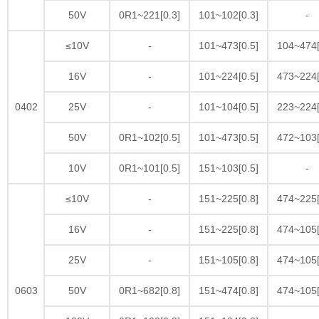
50V
0R1~221[0.3]
101~102[0.3]
-
≤10V
-
101~473[0.5]
104~474[
16V
-
101~224[0.5]
473~224[
0402
25V
-
101~104[0.5]
223~224[
50V
0R1~102[0.5]
101~473[0.5]
472~103[
10V
0R1~101[0.5]
151~103[0.5]
-
≤10V
-
151~225[0.8]
474~225[
16V
-
151~225[0.8]
474~105[
25V
-
151~105[0.8]
474~105[
0603
50V
0R1~682[0.8]
151~474[0.8]
474~105[