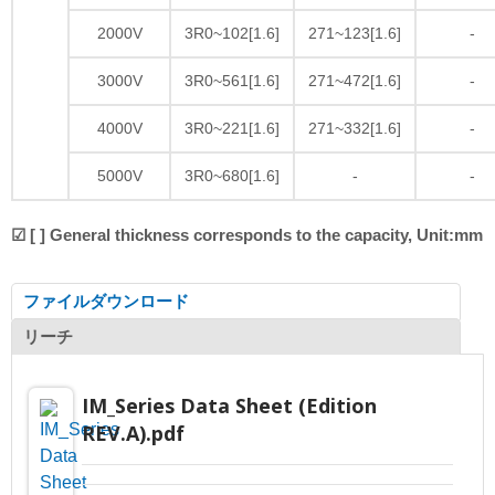
2000V
3R0~102[1.6]
271~123[1.6]
-
3000V
3R0~561[1.6]
271~472[1.6]
-
4000V
3R0~221[1.6]
271~332[1.6]
-
5000V
3R0~680[1.6]
-
-
☑ [ ] General thickness corresponds to the capacity, Unit:mm
ファイルダウンロード
リーチ
IM_Series Data Sheet (Edition
REV.A).pdf