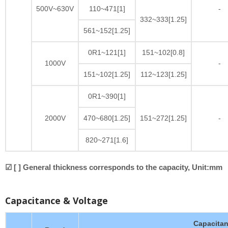
500V~630V
110~471[1]
-
332~333[1.25]
561~152[1.25]
0R1~121[1]
151~102[0.8]
1000V
-
151~102[1.25]
112~123[1.25]
0R1~390[1]
2000V
470~680[1.25]
151~272[1.25]
-
820~271[1.6]
☑ [ ] General thickness corresponds to the capacity, Unit:mm
Capacitance & Voltage
Capacita