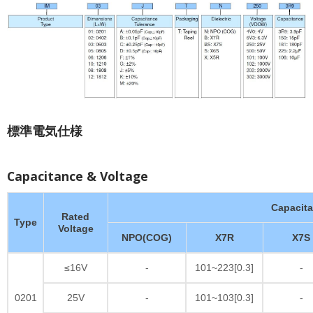
標準電気仕様
Capacitance & Voltage
Capacit
Rated
Type
Voltage
NPO(COG)
X7R
X7S
≤16V
-
101~223[0.3]
-
0201
25V
-
101~103[0.3]
-