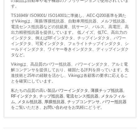
の製品は自動車や電子機器のアプリケーションで使用されていま
す。
TS16949/ ISO9001/ ISO14001に準拠し、AEC-Q200基準を満た
すVikingは、薄膜/厚膜抵抗器、自動車用抵抗器、メルフ抵抗器、
電流センス抵抗器などの抗硫黄、抗サージ、パルス、高電圧、高
出力精密抵抗器を提供しています。 低ノイズ、低TC、高出力の
インダクタ、例えばRFインダクタ、チップインダクタ、パワー
インダクタ、可変インダクタ、フェライトチップインダクタ、シ
ールドインダクタ、ワイヤー巻きインダクタ、ディップインダク
タなど。
Vikingは、高品質のパワー抵抗器、パワーインダクタ、アルミ電
解コンデンサを提供しており、確固たる評判を持っています。先
進技術と25年の経験を活かし、Vikingは各顧客の要求に応えるこ
とを確実にしています。
私たちの品質の高い製品
パワーインダクタ
,
薄膜チップ抵抗器
,
RFインダクタ
,
チップ抵抗器
,
電流センス抵抗器
,
メタルフィル
ム
,
メタル抵抗器
,
厚膜抵抗器
,
チップコンデンサ
,
パワー抵抗器
をご覧いただき、
お問い合わせ
をお気軽にどうぞ。