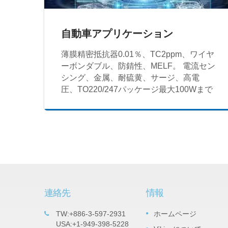
自動車アプリケーション
薄膜精密抵抗器0.01％、TC2ppm、ワイヤ
ーボンダブル、防錆性、MELF。 電流セン
シング、金属、耐硫黄、サージ、高電
圧、TO220/247パッケージ最大100Wまで
連絡先
情報
チップ
重要な製品：タンタルナイトライド
TW:+886-3-597-2931
ホームページ
05
（TaN）薄膜精密チップ抵抗器 -
USA:+1-949-398-5228