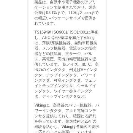
製品は、自動車や電子機器のアプリ
ケーションで使用されており、製造
公差は0.01%まで、TCRは2 ppmまで
の幅広いパッケージサイズで提供さ
れています。
TS16949/ ISO9001/ ISO14001に準拠
し、AEC-Q200基準を満たすViking
は、薄膜/厚膜抵抗器、自動車用抵抗
器、メルフ抵抗器、電流センス抵抗
器などの抗硫黄、抗サージ、パル
ス、高電圧、高出力精密抵抗器を提
供しています。 低ノイズ、低TC、高
出力のインダクタ、例えばRFインダ
クタ、チップインダクタ、パワーイ
ンダクタ、可変インダクタ、フェラ
イトチップインダクタ、シールドイ
ンダクタ、ワイヤー巻きインダク
タ、ディップインダクタなど。
Vikingは、高品質のパワー抵抗器、パ
ワーインダクタ、アルミ電解コンデ
ンサを提供しており、確固たる評判
を持っています。先進技術と25年の
経験を活かし、Vikingは各顧客の要求
に応えることを確実にしています。