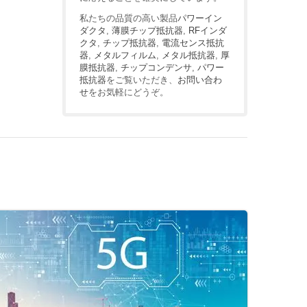
私たちの品質の高い製品
パワーイン
ダクタ
,
薄膜チップ抵抗器
,
RFインダ
クタ
,
チップ抵抗器
,
電流センス抵抗
器
,
メタルフィルム
,
メタル抵抗器
,
厚
膜抵抗器
,
チップコンデンサ
,
パワー
抵抗器
をご覧いただき、
お問い合わ
せ
をお気軽にどうぞ。