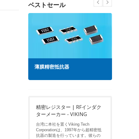
ベストセール
薄膜精密抵抗器
高周
精密レジスター | RFインダク
ターメーカー - VIKING
台湾に本社を置くViking Tech
Corporationは、1997年から超精密抵
抗器の製造を行っています。彼らの