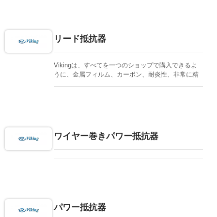
値にはE96、5%の抵抗値にはE24に従います。特別
な要求や機能については、お問い合わせください。
すべてのプロセスは社内で行い、集中的な研究開発
チームがサポートします。迅速な納品と高品質を提
リード抵抗器
供します。
Vikingは、すべてを一つのショップで購入できるよ
うに、金属フィルム、カーボン、耐炎性、非常に精
密、厳しい公差、金属グレーズ、金属酸化物、ワイ
ヤー巻きのリード抵抗器など、さまざまな抵抗器を
提供しています。
ワイヤー巻きパワー抵抗器
パワー抵抗器