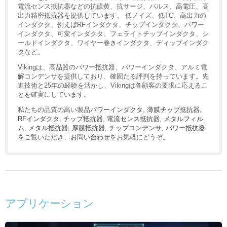
電流センス抵抗器などの抗硫黄、抗サージ、パルス、高電圧、高
出力精密抵抗器を提供しています。 低ノイズ、低TC、高出力の
インダクタ、例えばRFインダクタ、チップインダクタ、パワー
インダクタ、可変インダクタ、フェライトチップインダクタ、シ
ールドインダクタ、ワイヤー巻きインダクタ、ディップインダク
タなど。
Vikingは、高品質のパワー抵抗器、パワーインダクタ、アルミ電
解コンデンサを提供しており、確固たる評判を持っています。先
進技術と25年の経験を活かし、Vikingは各顧客の要求に応えるこ
とを確実にしています。
私たちの品質の高い製品
パワーインダクタ
,
薄膜チップ抵抗器
,
RFインダクタ
,
チップ抵抗器
,
電流センス抵抗器
,
メタルフィル
ム
,
メタル抵抗器
,
厚膜抵抗器
,
チップコンデンサ
,
パワー抵抗器
をご覧いただき、
お問い合わせ
をお気軽にどうぞ。
アプリケーション