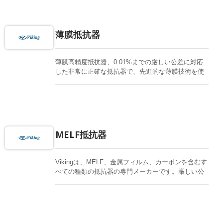
薄膜抵抗器
薄膜高精度抵抗器、0.01%までの厳しい公差に対応
した非常に正確な抵抗器で、先進的な薄膜技術を使
用した極めて低いTCR 1ppmを持っています。広い
抵抗範囲と防腐、防硫、車載用、AEC-Q200認定。
MELF抵抗器
Vikingは、MELF、金属フィルム、カーボンを含むす
べての種類の抵抗器の専門メーカーです。厳しい公
差、重要なニーズのための低TC、または一般用途の
ための高出力カーボン。