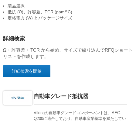
製品選択
抵抗 (Ω)、許容差、TCR (ppm/°C)
定格電力 (W) とパッケージサイズ
詳細検索
Ω + 許容差 + TCR から始め、サイズで絞り込んでRFQショート
リストを作成します。
詳細検索を開始
自動車グレード抵抗器
Vikingの自動車グレードコンポーネントは、AEC-
Q200に適合しており、自動車産業基準を満たしてい
ます。抗硫黄厚膜、精密薄膜、電流センサー、抵抗
アレイ、MELF抵抗はすべて、車両の照明、メディ
ア、電力システム、メーターに利用可能です。