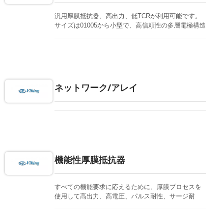
汎用厚膜抵抗器、高出力、低TCRが利用可能です。
サイズは01005から小型で、高信頼性の多層電極構造
で、すべてのはんだ付けプロセスに対応していま
す。特別な長側端子も利用可能です。高抵抗は最大
1Gオームまで提供できます。
ネットワーク/アレイ
機能性厚膜抵抗器
すべての機能要求に応えるために、厚膜プロセスを
使用して高出力、高電圧、パルス耐性、サージ耐
性、硫黄耐性を実現し、重要な環境に対応していま
す。自動車グレードも利用可能です。主に1%の抵抗