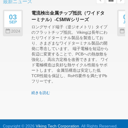
最新ニュース
電流検出金属チップ抵抗（ワイドタ
03
0
ーミナル）-CSMWシリーズ
SEP
J
ロングサイド端子（逆ジオメトリ）タイプ
2024
2
のフラットチップ抵抗。 Vikingは長年にわ
たりワイドターミナル製品を製造してお
り、さまざまなワイドターミナル製品の開
発に専念しています。 端子電極を短辺から
長辺に変更することで、PCBへの熱放散を
強化し、高出力定格を改善できます。 ワイ
ド電極構造は良好な熱サイクル性能をサポ
ートします。 金属箔構造は安定した低
TCR性能を保証し、RoHS要件を満たすPb
フリーです。
続きを読む
Copyright © 2026
Viking Tech Corporation
. All Rights Reserved.