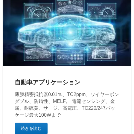
自動車アプリケーション
薄膜精密抵抗器0.01％、TC2ppm、ワイヤーボン
ダブル、防錆性、MELF。 電流センシング、金
属、耐硫黄、サージ、高電圧、TO220/247パッ
ケージ最大100Wまで
続きを読む