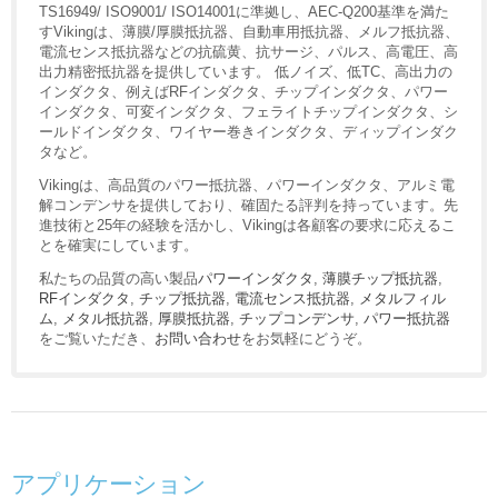
TS16949/ ISO9001/ ISO14001に準拠し、AEC-Q200基準を満た
すVikingは、薄膜/厚膜抵抗器、自動車用抵抗器、メルフ抵抗器、
電流センス抵抗器などの抗硫黄、抗サージ、パルス、高電圧、高
出力精密抵抗器を提供しています。 低ノイズ、低TC、高出力の
インダクタ、例えばRFインダクタ、チップインダクタ、パワー
インダクタ、可変インダクタ、フェライトチップインダクタ、シ
ールドインダクタ、ワイヤー巻きインダクタ、ディップインダク
タなど。
Vikingは、高品質のパワー抵抗器、パワーインダクタ、アルミ電
解コンデンサを提供しており、確固たる評判を持っています。先
進技術と25年の経験を活かし、Vikingは各顧客の要求に応えるこ
とを確実にしています。
私たちの品質の高い製品
パワーインダクタ
,
薄膜チップ抵抗器
,
RFインダクタ
,
チップ抵抗器
,
電流センス抵抗器
,
メタルフィル
ム
,
メタル抵抗器
,
厚膜抵抗器
,
チップコンデンサ
,
パワー抵抗器
をご覧いただき、
お問い合わせ
をお気軽にどうぞ。
アプリケーション