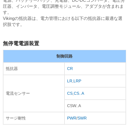
電源、バッテリーパック、充電器、DC-DCコンバータ、電圧分
圧器、インバータ、電圧調整モジュール、アダプタが含まれま
す。
Vikingの抵抗器は、電力管理における以下の抵抗器に最適な選
択肢です。
無停電電源装置
制御回路
抵抗器
CR
LR
,
LRP
電流センサー
CS
,
CS..A
CSW..A
サージ耐性
PWR
/
SWR