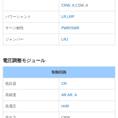
CRW..A
,CSW..A
パワーシャント
LR
,
LRP
サージ耐性
PWR
/
SWR
ジャンパー
LRJ
電圧調整モジュール
制御回路
抵抗器
CR
高精度
AR
,
AR..A
高電圧
HVR
高出力
CRW