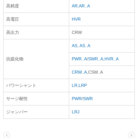
高精度
AR
,
AR..A
高電圧
HVR
高出力
CRW
AS
,
AS..A
抗硫化物
PWR..A
/
SWR..A
,
HVR..A
CRW..A
,CSW..A
パワーシャント
LR
,
LRP
サージ耐性
PWR
/
SWR
ジャンパー
LRJ