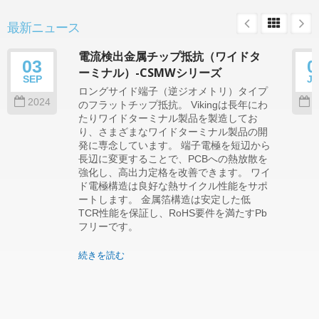
最新ニュース
電流検出金属チップ抵抗（ワイドタ
03
0
ーミナル）-CSMWシリーズ
SEP
J
ロングサイド端子（逆ジオメトリ）タイプ
2024
2
のフラットチップ抵抗。 Vikingは長年にわ
たりワイドターミナル製品を製造してお
り、さまざまなワイドターミナル製品の開
発に専念しています。 端子電極を短辺から
長辺に変更することで、PCBへの熱放散を
強化し、高出力定格を改善できます。 ワイ
ド電極構造は良好な熱サイクル性能をサポ
ートします。 金属箔構造は安定した低
TCR性能を保証し、RoHS要件を満たすPb
フリーです。
続きを読む