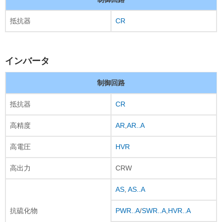
抵抗器
CR
インバータ
制御回路
抵抗器
CR
高精度
AR
,
AR..A
高電圧
HVR
高出力
CRW
AS
,
AS..A
抗硫化物
PWR..A
/
SWR..A
,
HVR..A