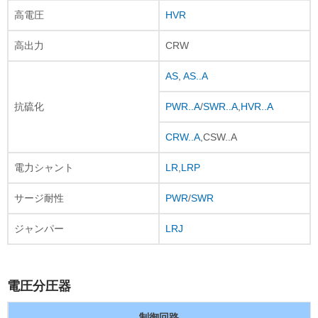
高電圧
HVR
高出力
CRW
AS
,
AS..A
抗硫化
PWR..A
/
SWR..A
,
HVR..A
CRW..A
,CSW..A
電力シャント
LR
,
LRP
サージ耐性
PWR
/
SWR
ジャンパー
LRJ
電圧分圧器
制御回路