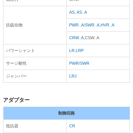
AS
,
AS..A
抗硫化物
PWR..A
/
SWR..A
,
HVR..A
CRW..A
,CSW..A
パワーシャント
LR
,
LRP
サージ耐性
PWR
/
SWR
ジャンパー
LRJ
アダプター
制御回路
抵抗器
CR