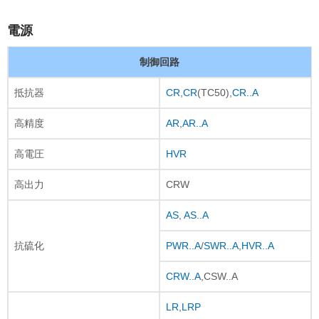
電源
制御回路
抵抗器
CR
,
CR
(TC50),
CR..A
高精度
AR
,
AR..A
高電圧
HVR
高出力
CRW
AS
,
AS..A
抗硫化
PWR..A
/
SWR..A
,
HVR..A
CRW..A
,CSW..A
LR
,
LRP