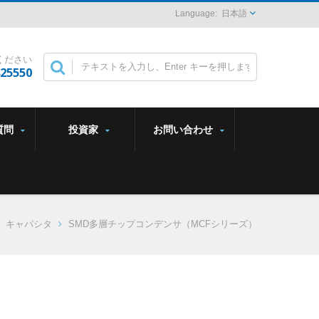
日本語
ください
825550
質問
投資家
お問い合わせ
キャパシタ
SMD多層チップコンデンサ（MCFシリーズ）