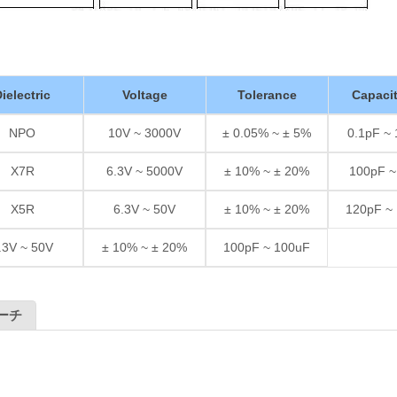
ielectric
Voltage
Tolerance
Capaci
NPO
10V ~ 3000V
± 0.05% ~ ± 5%
0.1pF ~
X7R
6.3V ~ 5000V
± 10% ~ ± 20%
100pF ~
X5R
6.3V ~ 50V
± 10% ~ ± 20%
120pF ~
.3V ~ 50V
± 10% ~ ± 20%
100pF ~ 100uF
厚膜抵抗器
ーチ