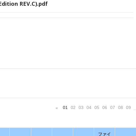
dition REV.C).pdf
01
02
03
04
05
06
07
08
09
«
ファイ