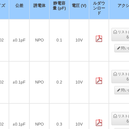
静電容
ルダウ
イズ
公差
誘電体
電圧 (V)
アク
量 (pF)
ンロー
ド
リスト
02
±0.1pF
NPO
0.1
10V
問い
リスト
02
±0.1pF
NPO
0.2
10V
問い
リスト
02
±0.1pF
NPO
0.3
10V