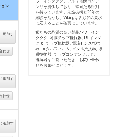
ワーインダクタ、アルミ電解コンデ
ション
ンサを提供しており、確固たる評判
を持っています。先進技術と25年の
経験を活かし、Vikingは各顧客の要求
に応えることを確実にしています。
私たちの品質の高い製品
パワーイン
に追加す
ダクタ
,
薄膜チップ抵抗器
,
RFインダ
る
クタ
,
チップ抵抗器
,
電流センス抵抗
器
,
メタルフィルム
,
メタル抵抗器
,
厚
合わせ
膜抵抗器
,
チップコンデンサ
,
パワー
抵抗器
をご覧いただき、
お問い合わ
せ
をお気軽にどうぞ。
に追加す
る
合わせ
に追加す
る