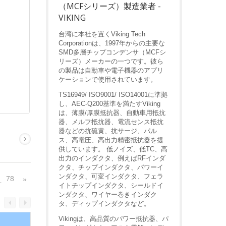
（MCFシリーズ）製造業者 -
VIKING
台湾に本社を置くViking Tech
Corporationは、1997年からの主要な
SMD多層チップコンデンサ（MCFシ
リーズ）メーカーの一つです。彼ら
の製品は自動車や電子機器のアプリ
ケーションで使用されています。
TS16949/ ISO9001/ ISO14001に準拠
し、AEC-Q200基準を満たすViking
は、薄膜/厚膜抵抗器、自動車用抵抗
器、メルフ抵抗器、電流センス抵抗
器などの抗硫黄、抗サージ、パル
ス、高電圧、高出力精密抵抗器を提
供しています。 低ノイズ、低TC、高
出力のインダクタ、例えばRFインダ
クタ、チップインダクタ、パワーイ
ンダクタ、可変インダクタ、フェラ
78
»
…
イトチップインダクタ、シールドイ
ンダクタ、ワイヤー巻きインダク
タ、ディップインダクタなど。
Vikingは、高品質のパワー抵抗器、パ