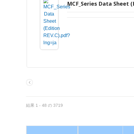
MCF_Series Data Sheet (E
結果 1 - 48 の 3719