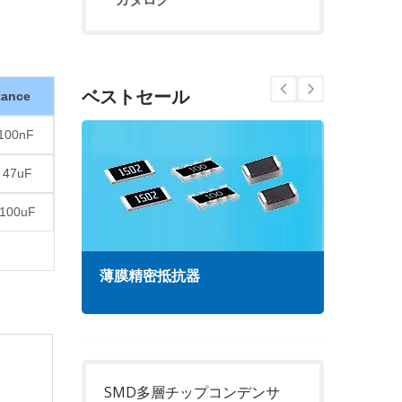
ベストセール
tance
 100nF
 47uF
 100uF
薄膜精密抵抗器
高周
SMD多層チップコンデンサ