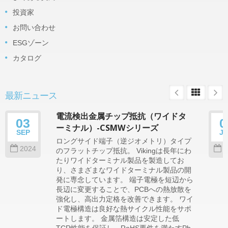
投資家
お問い合わせ
ESGゾーン
カタログ
最新ニュース
電流検出金属チップ抵抗（ワイドタ
03
0
ーミナル）-CSMWシリーズ
SEP
J
ロングサイド端子（逆ジオメトリ）タイプ
2024
2
のフラットチップ抵抗。 Vikingは長年にわ
たりワイドターミナル製品を製造してお
り、さまざまなワイドターミナル製品の開
発に専念しています。 端子電極を短辺から
長辺に変更することで、PCBへの熱放散を
強化し、高出力定格を改善できます。 ワイ
ド電極構造は良好な熱サイクル性能をサポ
ートします。 金属箔構造は安定した低