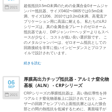
超低抵抗0.5mΩ未満のための金属合金0オームジャ
2021
ンパー抵抗器、サイズ0402〜0805では0.5mΩ未
満、サイズ1206、2010では0.2mΩ未満、高電流ア
プリケーション用に高温に耐える。 私たちのLRJ
シリーズは、真の金属合金プレートのゼロオーム
抵抗器であり、DIPジャンパーヘッダーよりもスペ
ースが少なく、コストが低い良い選択肢です。 こ
のメタルジャンパーは、ゼロオーム抵抗としての
回路接続を非常に低いインピーダンスとプロファ
イルで設計されています。
続きを読む
厚膜高出力チップ抵抗器 - アルミナ窒化物
06
基板（ALN） - CRPシリーズ
SEP
CRPシリーズの厚膜抵抗器は、高い熱伝導性を持
2021
つアルミナ窒化物基板上に設計されており、ユー
ザーの回路アセンブリの上面抵抗層とはんだ接合
部との間の熱抵抗を低減するために、裏面端子が