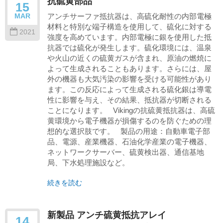
抗硫黄部品
15
アンチサーファ抵抗器は、高硫化耐性の内部電極
MAR
材料と特別な端子構造を使用して、硫化に対する
2021
強度を高めています。内部電極に銀を使用した抵
抗器では硫化が発生します。硫化環境には、温泉
や火山の近くの硫黄ガスが含まれ、原油の燃焼に
よって生成されることもあります。さらには、屋
外の機器も大気汚染の影響を受ける可能性があり
ます。この反応によって生成される硫化銀は導電
性に影響を与え、その結果、抵抗器が切断される
ことになります。 Vikingの抗硫黄抵抗器は、高硫
黄環境から電子機器が損傷するのを防ぐための理
想的な選択肢です。 製品の用途：自動車電子部
品、電源、産業機器、石油化学産業の電子機器、
ネットワークサーバー、硫黄検出器、通信基地
局、下水処理施設など。
続きを読む
新製品 アンチ硫黄抵抗アレイ
14