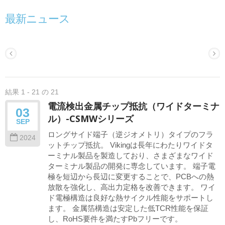
最新ニュース
結果 1 - 21 の 21
電流検出金属チップ抵抗（ワイドターミナ
03
ル）-CSMWシリーズ
SEP
ロングサイド端子（逆ジオメトリ）タイプのフラ
2024
ットチップ抵抗。 Vikingは長年にわたりワイドタ
ーミナル製品を製造しており、さまざまなワイド
ターミナル製品の開発に専念しています。 端子電
極を短辺から長辺に変更することで、PCBへの熱
放散を強化し、高出力定格を改善できます。 ワイ
ド電極構造は良好な熱サイクル性能をサポートし
ます。 金属箔構造は安定した低TCR性能を保証
し、RoHS要件を満たすPbフリーです。