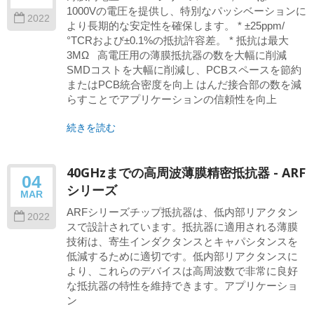
1000Vの電圧を提供し、特別なパッシベーションに
2022
より長期的な安定性を確保します。 * ±25ppm/
°TCRおよび±0.1%の抵抗許容差。 * 抵抗は最大
3MΩ 高電圧用の薄膜抵抗器の数を大幅に削減
SMDコストを大幅に削減し、PCBスペースを節約
またはPCB統合密度を向上 はんだ接合部の数を減
らすことでアプリケーションの信頼性を向上
続きを読む
40GHzまでの高周波薄膜精密抵抗器 - ARF
04
シリーズ
MAR
ARFシリーズチップ抵抗器は、低内部リアクタン
2022
スで設計されています。抵抗器に適用される薄膜
技術は、寄生インダクタンスとキャパシタンスを
低減するために適切です。低内部リアクタンスに
より、これらのデバイスは高周波数で非常に良好
な抵抗器の特性を維持できます。アプリケーショ
ン