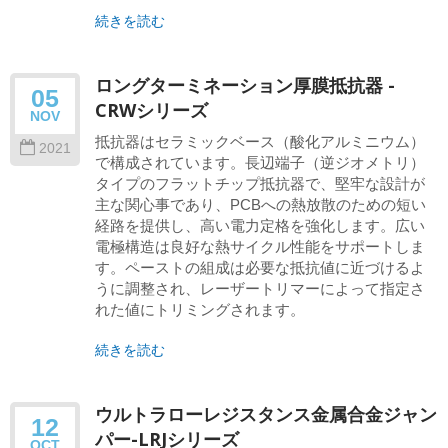
続きを読む
ロングターミネーション厚膜抵抗器 -
05
CRWシリーズ
NOV
抵抗器はセラミックベース（酸化アルミニウム）
2021
で構成されています。長辺端子（逆ジオメトリ）
タイプのフラットチップ抵抗器で、堅牢な設計が
主な関心事であり、PCBへの熱放散のための短い
経路を提供し、高い電力定格を強化します。広い
電極構造は良好な熱サイクル性能をサポートしま
す。ペーストの組成は必要な抵抗値に近づけるよ
うに調整され、レーザートリマーによって指定さ
れた値にトリミングされます。
続きを読む
ウルトラローレジスタンス金属合金ジャン
12
パー-LRJシリーズ
OCT