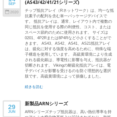
(AS43/42/41/21シリーズ)
SEP
チップ抵抗アレイ（Rネットワーク）は、均一な抵
2020
抗素子の配列を含む単一パッケージデバイスで
す。 抵抗アレイは、通常、レイアウト内で複数の
同じ抵抗を使用する際の利便性、コスト、または
スペース節約のために使用されます。 サイズは
0201、4P2Rまたは8P4Rなど小さくすることがで
きます。 AS43、AS42、AS41、AS21抵抗アレイ
は、硫化に対する強度を高めるために、特殊な端
子構造を使用しています。 高硫黄環境により生成
される硫化銀は、導電性に影響を与え、抵抗器が
切断されます。 Vikingの耐硫化抵抗アレイは、電
子デバイスが影響を受けるのを防ぐ理想的な選択
肢です。高硫黄環境によって損傷しました。
続きを読む
新製品ARNシリーズ
29
ARNシリーズチップ抵抗器は、高い熱伝導率を持
JUN