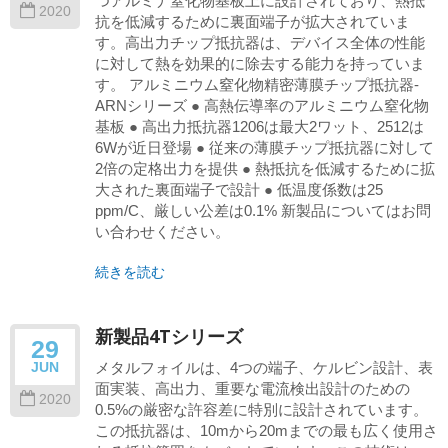
つアルミナ窒化物基板上に設計されており、熱抵
2020
抗を低減するために裏面端子が拡大されていま
す。高出力チップ抵抗器は、デバイス全体の性能
に対して熱を効果的に除去する能力を持っていま
す。 アルミニウム窒化物精密薄膜チップ抵抗器-
ARNシリーズ ● 高熱伝導率のアルミニウム窒化物
基板 ● 高出力抵抗器1206は最大2ワット、2512は
6Wが近日登場 ● 従来の薄膜チップ抵抗器に対して
2倍の定格出力を提供 ● 熱抵抗を低減するために拡
大された裏面端子で設計 ● 低温度係数は25
ppm/C、厳しい公差は0.1% 新製品についてはお問
い合わせください。
続きを読む
新製品4Tシリーズ
29
メタルフォイルは、4つの端子、ケルビン設計、表
JUN
面実装、高出力、重要な電流検出設計のための
2020
0.5%の厳密な許容差に特別に設計されています。
この抵抗器は、10mから20mまでの最も広く使用さ