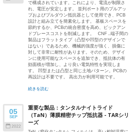
で構成されています。これにより、電流が制限さ
れ、電圧が安定します。 並列ポート用のプルアッ
プおよびプルダウン抵抗器として使用でき、PCB
設計と組み立てを簡素化します。 基板スペースを
節約するか、PCBの統合密度を高め、ピックアン
ドプレースコストを削減します。 CNF ..端子間の
製品はフラットタイプ（凸型や凹型のデザインで
はない）であるため、機械的強度が強く、損傷に
対して非常に耐性があります。そのため、デザイ
ンに使用可能なスペースを追加でき、抵抗体の有
効面積が増加し、より良い電気特性を実現しま
す。 凹型または凸型と同じ土地パターン。PCBの
再設計は不要です。 高出力が利用可能です。
続きを読む
重要な製品：タンタルナイトライド
05
（TaN）薄膜精密チップ抵抗器 - TARシリ
SEP
ーズ
2022
TaN（窒化タンタル）フィルムは、高い相対湿度に