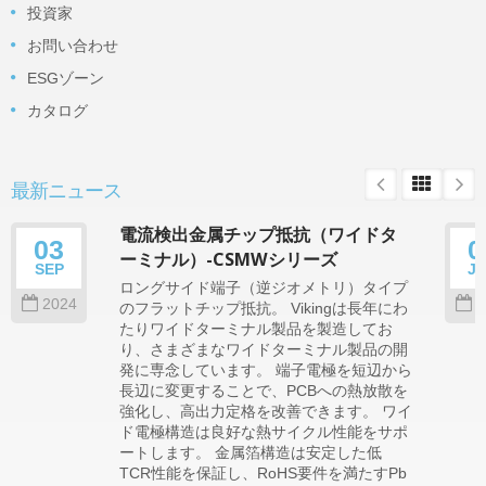
投資家
お問い合わせ
ESGゾーン
カタログ
最新ニュース
電流検出金属チップ抵抗（ワイドタ
03
0
ーミナル）-CSMWシリーズ
SEP
J
ロングサイド端子（逆ジオメトリ）タイプ
2024
2
のフラットチップ抵抗。 Vikingは長年にわ
たりワイドターミナル製品を製造してお
り、さまざまなワイドターミナル製品の開
発に専念しています。 端子電極を短辺から
長辺に変更することで、PCBへの熱放散を
強化し、高出力定格を改善できます。 ワイ
ド電極構造は良好な熱サイクル性能をサポ
ートします。 金属箔構造は安定した低
TCR性能を保証し、RoHS要件を満たすPb