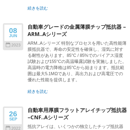
続きを読む
自動車グレードの金属薄膜チップ抵抗器 –
08
ARM..Aシリーズ
JUN
ARM..Aシリーズ 特別なプロセスを用いた高性能薄
2023
膜抵抗器で、寿命の安定性を確保し、湿気に対す
る耐性があります。85°C / 85%でのバイアス湿度
試験および155°Cの高温曝露試験を実施しました。
高温時の電力降格は85°Cから始まります。抵抗範
囲は最大5.1MΩであり、高出力および高電圧での
優れた性能を提供します。
続きを読む
自動車用厚膜フラットアレイチップ抵抗器
26
–CNF..Aシリーズ
SEP
抵抗アレイは、いくつかの独立したチップ抵抗器
2022