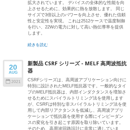
拡大されています。 デバイスの全体的な性能を向
上させるために、効果的に熱を放散します。 同じ
サイズで3倍以上のパワーを向上させ、優れた信頼
性と安定性を実現。 これは2512ケースで温度制御
を行い、22Wの電力に対して高い熱伝導率を提供
します。
続きを読む
新製品 CSRF シリーズ - MELF 高周波抵抗
20
器
AUG
CSRFシリーズは、高周波アプリケーション向けに
2021
特別に設計されたMELF抵抗器です。一般的なタイ
プのMELF抵抗器は、内部インダクタンスを増加さ
せるためにスパイラルトリミング法を使用します
が、CSRFは特別な非スパイラルトリミング法を使
用して内部リアクタンスを低減し、高周波アプリ
ケーションで抵抗器を使用する際にインピーダン
スの変化を引き起こす原因を取り除いています。
そのため、高周波回路設計に非常に適していま