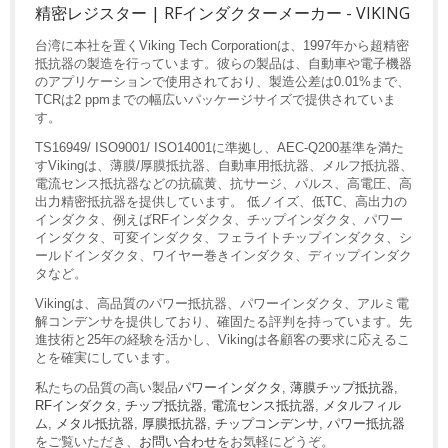
精密レジスター | RFインダクターメーカー - VIKING
台湾に本社を置くViking Tech Corporationは、1997年から超精密
抵抗器の製造を行っています。彼らの製品は、自動車や電子機器
のアプリケーションで使用されており、製造公差は0.01%まで、
TCRは2 ppmまでの幅広いパッケージサイズで提供されていま
す。
TS16949/ ISO9001/ ISO14001に準拠し、AEC-Q200基準を満た
すVikingは、薄膜/厚膜抵抗器、自動車用抵抗器、メルフ抵抗器、
電流センス抵抗器などの抗硫黄、抗サージ、パルス、高電圧、高
出力精密抵抗器を提供しています。 低ノイズ、低TC、高出力の
インダクタ、例えばRFインダクタ、チップインダクタ、パワー
インダクタ、可変インダクタ、フェライトチップインダクタ、シ
ールドインダクタ、ワイヤー巻きインダクタ、ディップインダク
タなど。
Vikingは、高品質のパワー抵抗器、パワーインダクタ、アルミ電
解コンデンサを提供しており、確固たる評判を持っています。先
進技術と25年の経験を活かし、Vikingは各顧客の要求に応えるこ
とを確実にしています。
私たちの品質の高い製品
パワーインダクタ
,
薄膜チップ抵抗器
,
RFインダクタ
,
チップ抵抗器
,
電流センス抵抗器
,
メタルフィル
ム
,
メタル抵抗器
,
厚膜抵抗器
,
チップコンデンサ
,
パワー抵抗器
をご覧いただき、
お問い合わせ
をお気軽にどうぞ。